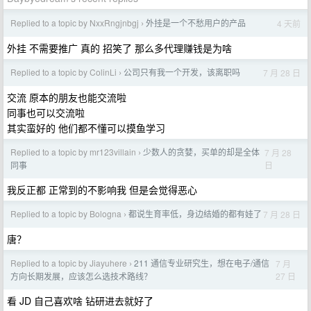
Replied to a topic by NxxRngjnbgj
外挂是一个不愁用户的产品
4 天前
›
外挂 不需要推广 真的 招笑了 那么多代理赚钱是为啥
Replied to a topic by ColinLi
公司只有我一个开发，该离职吗
7 月 28 日
›
交流 原本的朋友也能交流啦
同事也可以交流啦
其实蛮好的 他们都不懂可以摸鱼学习
Replied to a topic by mr123villain
少数人的贪婪，买单的却是全体
7 月 28
›
日
同事
我反正都 正常到的不影响我 但是会觉得恶心
Replied to a topic by Bologna
都说生育率低，身边结婚的都有娃了
7 月 28 日
›
唐？
Replied to a topic by Jiayuhere
211 通信专业研究生，想在电子/通信
7 月
›
27 日
方向长期发展，应该怎么选技术路线？
看 JD 自己喜欢啥 钻研进去就好了