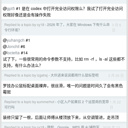
@
gpt5
#1 是在 codex 中打开完全访问权限么？我试了打开完全访问
权限好像还是会有操作失败
Replied to a topic by cy18
2026 年了，大家在 Windows 下有什么命
3 月 6
›
日
令行环境？
@
yuhangch
#1
@
Jonchil
#6
@
locietta
#14
试了下，一些很常用的命令参数不支持，比如 rm -rf ，ls -al 这些都不
支持，有什么办法么？
Replied to a topic by lzgshsj
大伙进来说说都用什么鼠标垫吧
2 月 26 日
›
罗技办公鼠标配桌面裸奔，很丝滑，唯一的问题是时间久了会有黑色
霉斑
Replied to a topic by summerhot
小区入户如果拉 2 个运营商的宽带
1 月 22
›
日
可行吗
装修只留了一根，后面让师傅从楼顶放下来，从空调管进，走吊顶
Replied to a topic by cy18
微软、Google、WPS 用 AI 辅助写
2025 年 12
›