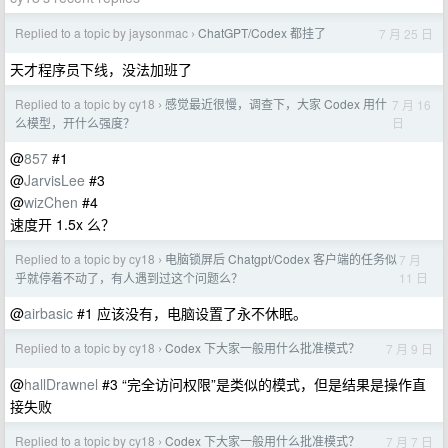
Replied to a topic by jaysonmac
ChatGPT/Codex 都挂了
7 月 25 日
›
天才程序员下线，没法加班了
Replied to a topic by cy18
感觉最近很慢，调查下，大家 Codex 用什
7 月 16
›
日
么模型，开什么强度？
@
857
#1
@
JarvisLee
#3
@
wizChen
#4
速度开 1.5x 么？
Replied to a topic by cy18
电脑锁屏后 Chatgpt/Codex 客户端的任务似
7 月
›
11 日
乎就停着不动了，有人遇到过这个问题么？
@
airbasic
#1 应该没有，电脑设置了永不休眠。
Replied to a topic by cy18
Codex 下大家一般用什么批准模式？
7 月 9 日
›
@
hallDrawnel
#3 “完全访问权限”是类似的模式，但是结果是操作直
接失败
Replied to a topic by cy18
Codex 下大家一般用什么批准模式？
7 月 7 日
›