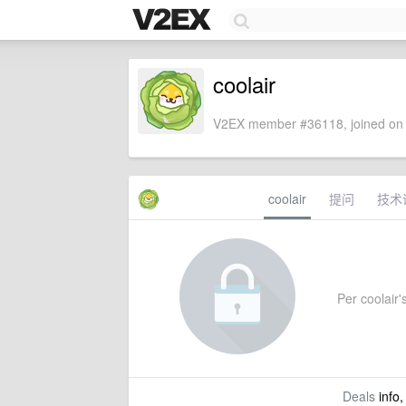
coolair
V2EX member #36118, joined on 
coolair
提问
技术
Per coolair's
Deals
info,