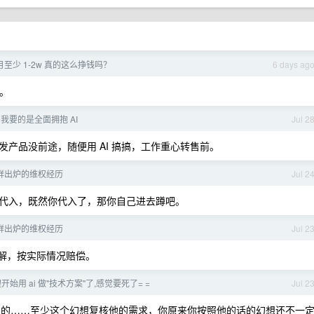
每月至少 1-2w 真的这么挣钱吗？
6 days ag
常。
我要的是全面拥抱 AI
Jul 2
产品没前途，随便用 AI 搞搞，工作重心转售前。
鲜出炉的维权经历
Jul 2
己瞎代入，既然你代入了，那你自己进去蹲吧。
鲜出炉的维权经历
Jul 2
调解，按实际情况赔偿。
开始用 ai 做"技术方案"了,感觉要死了= =
Jul 2
话幻想的……至少这个幻想复核他的需求，你原来你按照他的话的幻想还不一