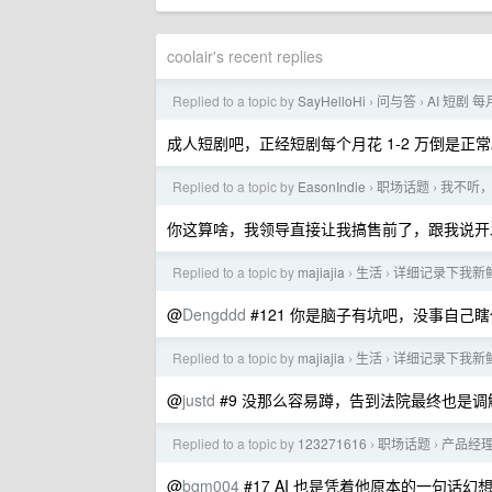
coolair's recent replies
Replied to a topic by
SayHelloHi
问与答
AI 短剧 
›
›
成人短剧吧，正经短剧每个月花 1-2 万倒是正
Replied to a topic by
EasonIndie
职场话题
我不听，
›
›
你这算啥，我领导直接让我搞售前了，跟我说开发
Replied to a topic by
majiajia
生活
详细记录下我新
›
›
@
Dengddd
#121 你是脑子有坑吧，没事自
Replied to a topic by
majiajia
生活
详细记录下我新
›
›
@
justd
#9 没那么容易蹲，告到法院最终也是
Replied to a topic by
123271616
职场话题
产品经理
›
›
@
bgm004
#17 AI 也是凭着他原本的一句