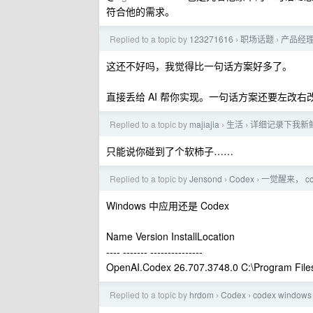
符合他的需求。
Replied to a topic by
123271616
职场话题
产品经理
›
›
这还不好吗，我觉得比一句话方案好多了。
直接丢给 AI 帮你实现。一句话方案还要左改右
Replied to a topic by
majiajia
生活
详细记录下我新
›
›
只能说你碰到了个软柿子……
Replied to a topic by
Jensond
Codex
一觉醒来， co
›
›
Windows 中应用还是 Codex
Name Version InstallLocation
---- ------- ---------------
OpenAI.Codex 26.707.3748.0 C:\Program Fi
Replied to a topic by
hrdom
Codex
codex win
›
›