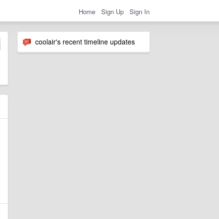
Home
Sign Up
Sign In
coolair's recent timeline updates