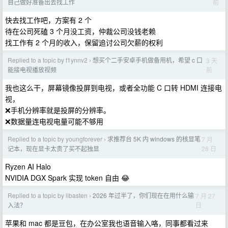
前
自己做好准备出去找工作
快去找工作吧，方案有 2 个
待在公司死磕 3 个月没工资，仲裁公司没钱老赖
找工作有 2 个月的收入，保留追讨公司欠薪的权利
Replied to a topic by f1ynnv2
想买个二手安卓手机做备用机，希望 c 口
3 天
›
前
能接电视播放视频
我也这么干，屏幕镜像投屏到电视，或者全功能 C 口转 HDMI 连接电
视，
❌手机分辨率就是投屏的分辨率。
❌数据量连电视电量可能不够用
Replied to a topic by youngforever
求推荐台 5K 内 windows 的核显笔
7 月
›
28 日
记本，现在显卡太贵了买不起独显
Ryzen AI Halo
NVIDIA DGX Spark 实现 token 自由 😂
Replied to a topic by libasten
2026 年过半了，你们现在在用什么输
7 月 27
›
日
入法？
苹果和 mac 都是豆包，在办公室我也语音输入咯，同事都看过来