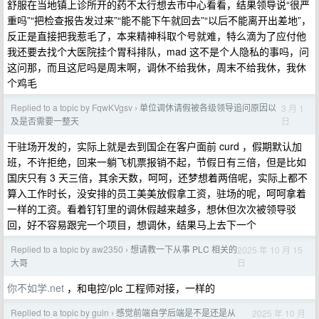
舒服在当地镇上诊所开的药不太行想去市中心看看，结果领导说“很严
重吗”“把检查报告发过来”“能不能下午就回去”“以后不能离开出差地”，
反正是直接把我惹毛了，本来精神科取个号就难，特么滴为了应付他
我还要去找个大医院挂个胃科排队，mad 这不是个人隐私的事吗，问
这问那，而且这尼吗是周末啊，调休不给我休，周末不给我休，我休
个鸡毛
Replied to a topic by FqwKVgsv
单位调休请假被各级领导追问原因以
3 月 1
›
日
及是否需要一整天
干驻场开发的，实际上就是去到国企在客户面前 curd ，假期默认加
班，不许拒绝，回来一躺飞机票报销不起，节假日有三倍，但是比如
国庆只有 3 天三倍，其余天数，呵呵，还梦想着两倍呢，实际上都不
算入工作时长，没安排的员工美美放假拿工资，驻场的呢，呵呵拿着
一样的工资。看着钉钉里的调休假越来越多，想休但次次被领导驳
回，好不容易跟完一个项目，想调休，结果马上去下一个
Replied to a topic by aw2350
想请教一下从事 PLC 相关的
2025 年 10 月 15
›
日
大哥
你不如学.net
，和电控/plc 工程师对接，一样的
Replied to a topic by guin
感觉前端自学后端是不是还是从
2025 年 10 月
›