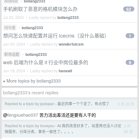
Android
•
boliang2333
手机刷取了恶意的格机模块怎么办
62
Jul 30, 2024 • Lastly replied by
boliang2333
问与答
•
boliang2333
想问怎么快速配置并运行 icecms（没什么基础）
1
Jun 30, 2024 • Lastly replied by
wonderfulcxm
职场话题
•
boliang2333
web 后端为什么是 it 行业中岗位最多的
9
Jun 18, 2024 • Lastly replied by
haoswil
More topics by boliang2333
»
boliang2333's recent replies
Replied to a topic by jackqian
最近同事一个个走了，有点慌了
3 月 20 日
›
@
fengxuehao037
苦力活出差活还是要有人干的
Replied to a topic by iloveyou
AI 真的改变好多了，站里再也没人讨论
3 月
›
20 日
微服务、分库分表、事务一致性了。。。。