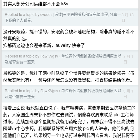
其实大部分公司运维都不用会 k8s
Replied to a topic by cvooc
[后续]三甲医院看抑郁症完整流程, 分享一
3 月 13
›
日
下我的个人感受.
没开安眠药，挺不错的，安眠药会破坏睡眠结构，除非真的睡不着不
然真的别吃。
抑郁药这边也会迎来革新，auvelity 快来了
Replied to a topic by FqwKVgsv
单位调休请假被各级领导追问原因以
3 月 1
›
日
及是否需要一整天
最搞笑的是，我排了两小时队搞了个慢性萎缩胃炎的结果给领导（虽
然我实际也有），领导还问我怎么没有做胃镜，把胃镜结果给他看。
Replied to a topic by FqwKVgsv
单位调休请假被各级领导追问原因以
3 月 1
›
日
及是否需要一整天
接着上面说 我也就直白说了，我有精神病，需要定期去医院拿精二的
药，人家国企周末都不想你过去调试，偏偏喜欢周末联系 plc 工程师
过来，连续加班那个星期把我备用药吃完了，周末我不得不坐高铁去
隔壁市中心拿药，我都联系好客户周六放 plc 的人进来，他们出的问
题他们自己弄，结果领导一个电话打过来叫我回去看着，我说我胃不