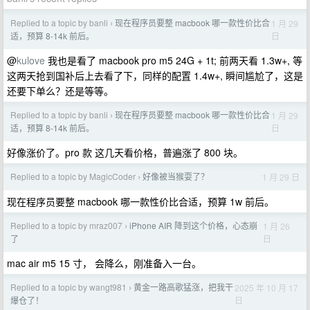
Replied to a topic by banli
现在程序员要整 macbook 哪一款性价比合
1 月 29
›
日
适，预算 8-14k 前后。
@
kulove
我也是看了 macbook pro m5 24G + 1t; 前两天看 1.3w+, 等
这两天抢到国补后上去看了下，同样的配置 1.4w+, 瞬间尴尬了，这是
还要下单么？还是等等。
Replied to a topic by banli
现在程序员要整 macbook 哪一款性价比合
1 月 29
›
日
适，预算 8-14k 前后。
好像涨价了。pro 款 这几天看价格，普遍涨了 800 块。
Replied to a topic by MagicCoder
好像被当猴耍了？
1 月 29 日
›
现在程序员要整 macbook 哪一款性价比合适，预算 1w 前后。
Replied to a topic by mraz007
iPhone AIR 降到这个价格，心态崩
1 月 26
›
日
了
mac air m5 15 寸， 会降么，刚准备入一台。
Replied to a topic by wangt981
黄金一路高歌猛涨，把我干
2025 年 10 月 17
›
日
爆仓了！