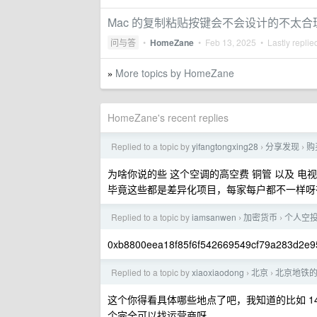
Mac 的复制粘贴按键会不会设计的不太合
问与答
•
HomeZane
•
Feb 13, 2025
• Lastly replie
More topics by HomeZane
»
HomeZane's recent replies
Replied to a topic by
yifangtongxing28
分享发现
购
›
›
为啥你说的些 这个空调的高空费 铜管 以及 
毕竟这些都是差异化项目，每家每户都不一样呀
Replied to a topic by
iamsanwen
加密货币
个人空
›
›
0xb8800eea18f85f6f542669549cf79a283d2e9
Replied to a topic by
xiaoxiaodong
北京
北京地铁
›
›
这个你得看具体哪些地点了吧，我知道的比如 1
个完全可以找运营商呀