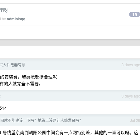
理呀
19
d by
adminisqq
买大件电器有感
3 days ag
电视的安装费，我感觉都挺合理呢
有的人就完全不需要。
投
3 days ag
514
的网就不能建设一下吗？地铁上没网让人纯发呆吗？
Jul 2
4 号线望京南到朝阳公园中间会有一点网特别差，其他的一直可以呀。这