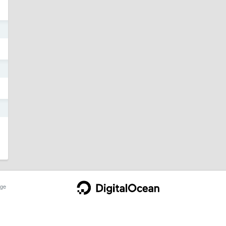
9
3
1
ge