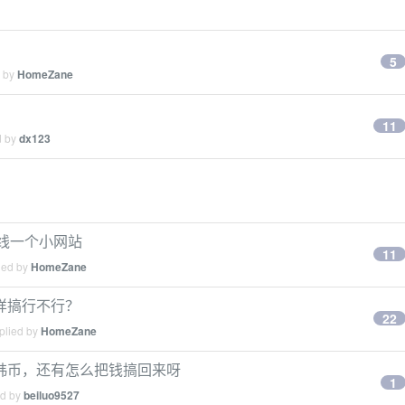
5
d by
HomeZane
11
d by
dx123
上线一个小网站
11
ied by
HomeZane
样搞行不行？
22
plied by
HomeZane
韩币，还有怎么把钱搞回来呀
1
ed by
beiluo9527