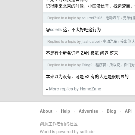
记得刚来北京的时候，小区没信号，找运营商，
Replied to a topic by
squirrel7105
电动汽车
兄弟们
›
›
@
soleils
这，不太好吧这行为
Replied to a topic by
jiashuaibei
电动汽车
投出你认
›
›
不是有个新名词吗 ZAN 极氪 问界 蔚来
Replied to a topic by
Tsing2
程序员
所以说，你们对
›
›
本来以为没有，可是 v2 有的人还是很明显的
More replies by HomeZane
»
About
·
Help
·
Advertise
·
Blog
·
API
创意工作者们的社区
World is powered by solitude