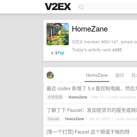
HomeZane
V2EX member #561147, joined on
Today's activity rank
4085
1.57
HomeZane
提问
技
最近 codex 新增了 5.4 能控制电脑，然
分享创造
•
HomeZane
•
Mar 11
• Lastly replied by
了解了下 Faucet：发加密货币的服务或网
Faucet
•
HomeZane
•
Oct 16, 2025
• Lastly replie
[等一个打赏] Faucet 这个频道干啥的呀