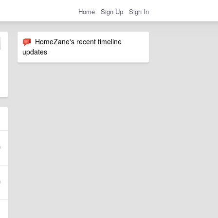
Home
Sign Up
Sign In
HomeZane's recent timeline
updates