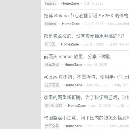
Faucet
•
HomeZane
•
Oct 15, 2025
推荐 Solana 节点右侧新增 $V2EX 的价格
Solana
•
HomeZane
•
Aug 7, 2025
• Lastly replie
都是卖荔枝的，没有卖无锡水蜜桃的吗？
问与答
•
HomeZane
•
Jun 27, 2025
• Lastly replie
前两天 manus 放量，分享下体验
分享发现
•
HomeZane
•
Apr 18, 2025
v0.dev 真不错，不需折腾，使用半小时
分享发现
•
HomeZane
•
Mar 20, 2025
• Lastly repl
家里的网重新折腾，为了科学和游戏，这
宽带症候群
•
HomeZane
•
Jan 13, 2025
• Lastly re
韩国整点小生意，问下国内的钱怎么搞到
外汇交易
•
HomeZane
•
Jan 6, 2025
• Lastly repli