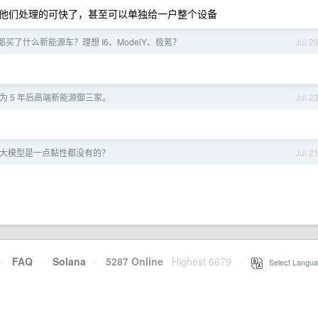
他们处理的可快了，甚至可以单独给一户整个设备
都买了什么新能源车？理想 I6、ModelY、极氪？
Jul 2
为 5 年后高端新能源御三家。
Jul 2
大模型是一点黏性都没有的？
Jul 2
·
FAQ
·
Solana
·
5287 Online
Highest 6679
·
Select Langua