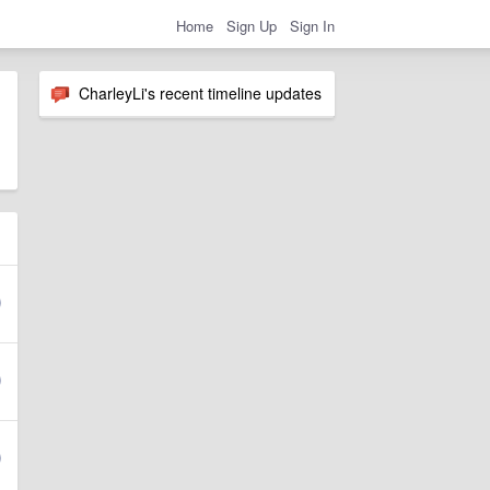
Home
Sign Up
Sign In
CharleyLi's recent timeline updates