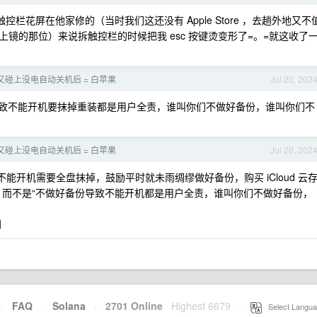
 过期后触控栏花屏在他家修的（当时我们这还没有 Apple Store ，去趟外地又不
镜的那位）来说拆触控栏的时候把我 esc 按键烫变形了=。=就这收了
碰上没电自动关机后 = 白苹果
Jul 20, 202
了导致不能开机要抹掉重装都是用户全责，谁叫你们不做好备份，谁叫你们不
碰上没电自动关机后 = 白苹果
Jul 20, 202
率不能开机需要全盘抹掉，鼓励平时就未雨绸缪做好备份，购买 iCloud 云
，而不是“不做好备份导致不能开机都是用户全责，谁叫你们不做好备份，
别
·
FAQ
·
Solana
·
2701 Online
Highest 6679
·
Select Langua