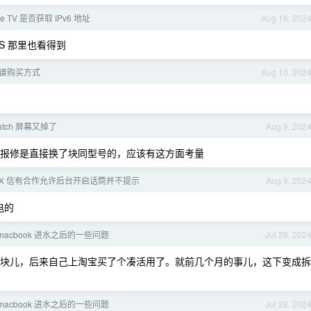
le TV 是否获取 IPv6 地址
Aug 16, 202
NS 那里也看得到
 靠谱购买方式
Aug 10, 202
Watch 屏幕又掉了
Aug 9, 202
才吧报修是直接换了块同型号的，应该有这方面考量
 X 信有合作允许后台开启话筒并不提示
Aug 9, 202
电的
macbook 进水之后的一些问题
Jul 28, 202
块儿，后来自己上淘宝买了个凑活用了。就前几个月的事儿，这下变成拆
macbook 进水之后的一些问题
Jul 28, 202