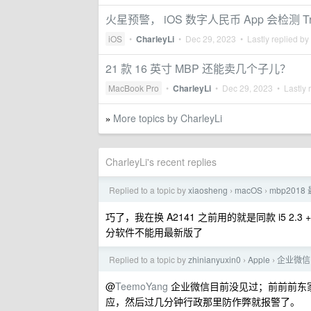
火星预警， iOS 数字人民币 App 会检测 Tr
iOS
•
CharleyLi
•
Dec 29, 2023
• Lastly replied by
21 款 16 英寸 MBP 还能卖几个子儿？
MacBook Pro
•
CharleyLi
•
Dec 29, 2023
• Lastly 
More topics by CharleyLi
»
CharleyLi's recent replies
Replied to a topic by
xiaosheng
macOS
mbp201
›
›
巧了，我在换 A2141 之前用的就是同款 i5 2.3
分软件不能用最新版了
Replied to a topic by
zhinianyuxin0
Apple
企业微信
›
›
@
TeemoYang
企业微信目前没见过；前前前东
应，然后过几分钟行政那里防作弊就报警了。