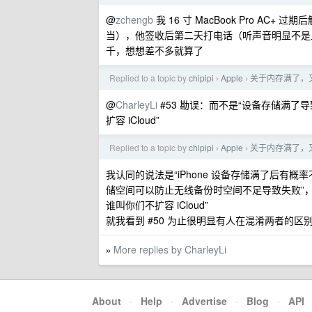
@
zchengb
我 16 寸 MacBook Pro AC+
当），他签收后第二天打电话（听声音明显不是上
千，想想差不多就算了
Replied to a topic by
chipipi
Apple
关于内存满了，又
›
›
@
CharleyLi
#53 勘误：而不是“设备存储满
扩容 iCloud”
Replied to a topic by
chipipi
Apple
关于内存满了，又
›
›
我认同的说法是“iPhone 设备存储满了后有概
储空间可以防止无线备份时空间不足导致失败”
谁叫你们不扩容 iCloud”
就我看到 #50 为止很明显有人在混淆两者的区
More replies by CharleyLi
»
About
·
Help
·
Advertise
·
Blog
·
API