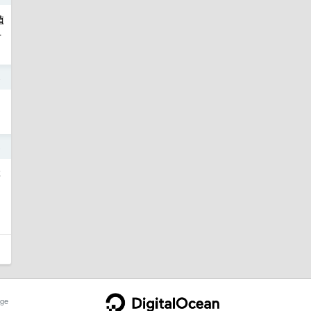
值
一
4
4
存
ge