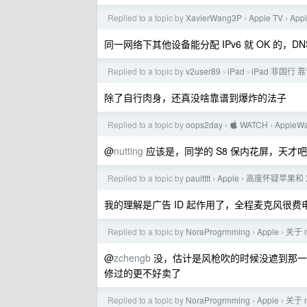
Replied to a topic by
XavierWang3P
Apple TV
App
›
›
同一网络下其他设备能分配 IPv6 就 OK 的，D
Replied to a topic by
v2user89
iPad
iPad 非国行
›
›
除了自行肉身，还真没啥靠谱到爆炸的法子
Replied to a topic by
oops2day
 WATCH
Apple
›
›
@
nutting
应该是，同学的 S8 保内花屏，天
Replied to a topic by
paultttt
Apple
高度怀疑苹果和
›
›
我的理解是广告 ID 起作用了，全程麦克风很费
Replied to a topic by
NoraProgrmming
Apple
关于 
›
›
@
zchengb
没，估计是风枪吹的时候没遮到那一
修过的更不好卖了
Replied to a topic by
NoraProgrmming
Apple
关于 
›
›