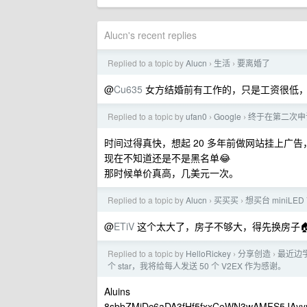
Alucn's recent replies
Replied to a topic by
Alucn
生活
要离婚了
›
›
@
Cu635
女方结婚前有工作的，只是工资很低，
Replied to a topic by
ufan0
Google
终于在第二次申请拿到
›
›
时间过得真快，想起 20 多年前做网站挂上广告
现在不知道还是不是黑名单😂
那时候单价真高，几美元一次。
Replied to a topic by
Alucn
买买买
想买台 miniL
›
›
@
ETiV
这个太大了，房子不够大，得先换房子
Replied to a topic by
HelloRickey
分享创造
最近边学
›
›
个 star，我将给每人发送 50 个 V2EX 作为感谢。
Aluins
8sbbZMiDc6aDA3fHf5fxxCeWN3wAMFS5JAy