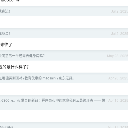
我身边！
Jul 2, 202
我身边！
Jul 2, 202
不来往了
会同意另一半经常去健身房吗？
May 28, 202
规的是什么样子？
哪能买到国补+教育优惠的 mac mini?京东无货。
Apr 20, 202
费送 6300 元，火爆 X 的新品：程序员心中的家庭私有云最终形态 —— 懒
Apr 15, 202
服务代理商
Mar 14, 202