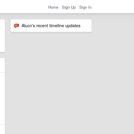
Home
Sign Up
Sign In
Alucn's recent timeline updates