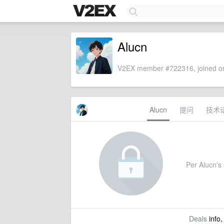
Alucn
V2EX member #722316, joined on
Alucn
提问
技术
Per Alucn's 
Deals
info,