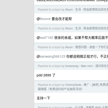
Replied to a topic by
Alucn
生活
狗血剧情就出现在
›
›
@
lloovve
要会改才能帮
Replied to a topic by
Alucn
生活
狗血剧情就出现在
›
›
@
asd7160
很亲的亲戚，如果不帮大概率后面
Replied to a topic by
Alucn
情感问题
调查一下你们
›
›
@
sanwang566123
你都说稍微正规才行，不正
Replied to a topic by
horaceray
Mac mini
请问现在在
›
›
pdd 2899 了
Replied to a topic by
CherryGods
推广
[抽奖] 免
›
›
猫微服（免费送科技产品抽奖活动）
支持一下
Replied to a topic by
cyaki
云计算
求推荐 AWS 云
›
›