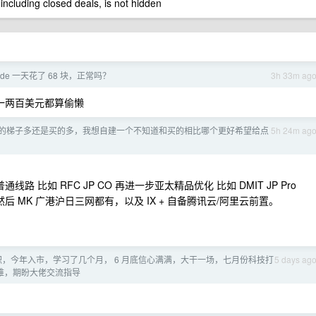
 including closed deals, is not hidden
Code 一天花了 68 块，正常吗？
3h 33m ag
花个一两百美元都算偷懒
的梯子多还是买的多，我想自建一个不知道和买的相比哪个更好希望给点
5h 24m ag
路 比如 RFC JP CO 再进一步亚太精品优化 比如 DMIT JP Pro
然后 MK 广港沪日三网都有，以及 IX + 自备腾讯云/阿里云前置。
职，今年入市，学习了几个月， 6 月底信心满满，大干一场，七月份科技打
5 days ag
太难，期盼大佬交流指导