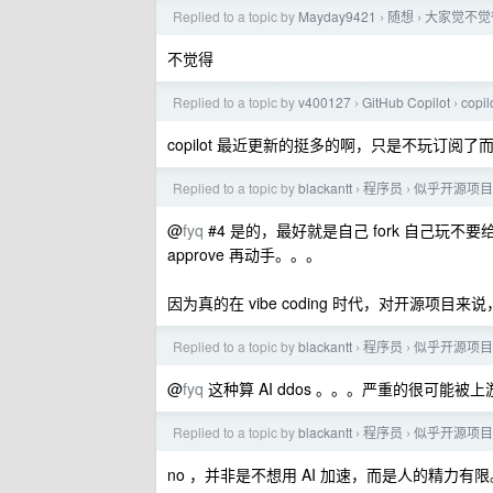
Replied to a topic by
Mayday9421
随想
大家觉不觉
›
›
不觉得
Replied to a topic by
v400127
GitHub Copilot
cop
›
›
copilot 最近更新的挺多的啊，只是不玩订阅
Replied to a topic by
blackantt
程序员
似乎开源项目
›
›
@
fyq
#4 是的，最好就是自己 fork 自己玩不要给上游
approve 再动手。。。
因为真的在 vibe coding 时代，对开源项
Replied to a topic by
blackantt
程序员
似乎开源项目
›
›
@
fyq
这种算 AI ddos 。。。严重的很可能被上游 
Replied to a topic by
blackantt
程序员
似乎开源项目
›
›
no ，并非是不想用 AI 加速，而是人的精力有限