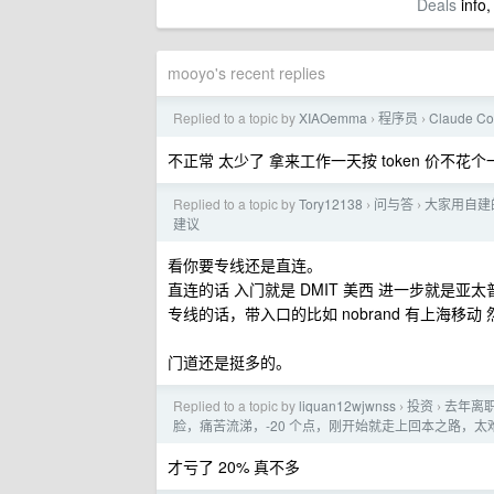
Deals
info,
mooyo's recent replies
Replied to a topic by
XIAOemma
程序员
Claude 
›
›
不正常 太少了 拿来工作一天按 token 价不
Replied to a topic by
Tory12138
问与答
大家用自建
›
›
建议
看你要专线还是直连。
直连的话 入门就是 DMIT 美西 进一步就是亚太普通线
专线的话，带入口的比如 nobrand 有上海移动 
门道还是挺多的。
Replied to a topic by
liquan12wjwnss
投资
去年离
›
›
脸，痛苦流涕，-20 个点，刚开始就走上回本之路，
才亏了 20% 真不多