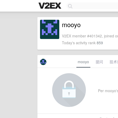
mooyo
V2EX member #401342, joined on
Today's activity rank
859
mooyo
提问
技术
Per mooyo's 