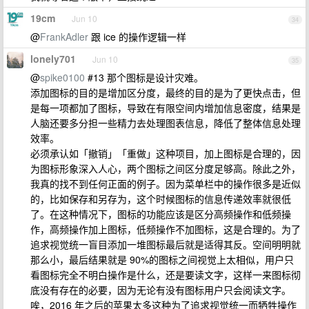
19cm
Jun 10
34
@
FrankAdler
跟 ice 的操作逻辑一样
lonely701
Jun 10
35
@
spike0100
#13 那个图标是设计灾难。
添加图标的目的是增加区分度，最终的目的是为了更快点击，但
是每一项都加了图标，导致在有限空间内增加信息密度，结果是
人脑还要多分担一些精力去处理图表信息，降低了整体信息处理
效率。
必须承认如「撤销」「重做」这种项目，加上图标是合理的，因
为图标形象深入人心，两个图标之间区分度足够高。除此之外，
我真的找不到任何正面的例子。因为菜单栏中的操作很多是近似
的，比如保存和另存为，这个时候图标的信息传递效率就很低
了。在这种情况下，图标的功能应该是区分高频操作和低频操
作，高频操作加上图标，低频操作不加图标，这是合理的。为了
追求视觉统一盲目添加一堆图标最后就是适得其反。空间明明就
那么小，最后结果就是 90%的图标之间视觉上太相似，用户只
看图标完全不明白操作是什么，还是要读文字，这样一来图标彻
底没有存在的必要，因为无论有没有图标用户只会阅读文字。
唉，2016 年之后的苹果太多这种为了追求视觉统一而牺牲操作