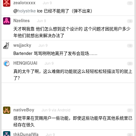
zealotxxxx
Jun 9
17
@
holystrike
ice 已经不能用了（弹不出来）
Nzelites
Jun 9
18
天才啊我靠 他们怎么想到这个设计的 这个问题才困扰用户多少
年他们就想出来解决办法了
wsjjacky
Jun 9
19
Bartender 骂骂咧咧地离开了发布会现场……
HENQIGUAI
Jun 9
20
真的太牛了啊，这么难做的功能就这么轻轻松松轻描淡写的就上
了？
nativeBoy
Jun 9 via Android
21
感觉苹果在赏赐用户一些功能，即使这些功能早在其他系统里已
经存在很久
thkDunalWa
Jun 9
22