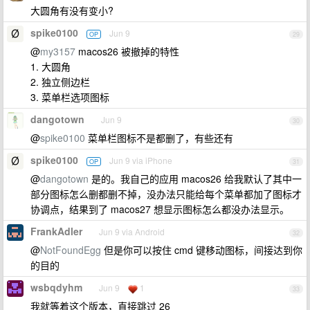
大圆角有没有变小?
spike0100
Jun 9
OP
29
@
my3157
macos26 被撤掉的特性
1. 大圆角
2. 独立侧边栏
3. 菜单栏选项图标
dangotown
Jun 9
30
@
spike0100
菜单栏图标不是都删了，有些还有
spike0100
Jun 9 via iPhone
OP
31
@
dangotown
是的。我自己的应用 macos26 给我默认了其中一
部分图标怎么删都删不掉，没办法只能给每个菜单都加了图标才
协调点，结果到了 macos27 想显示图标怎么都没办法显示。
FrankAdler
Jun 9 via Android
32
@
NotFoundEgg
但是你可以按住 cmd 键移动图标，间接达到你
的目的
wsbqdyhm
Jun 9
1
33
我就等着这个版本，直接跳过 26