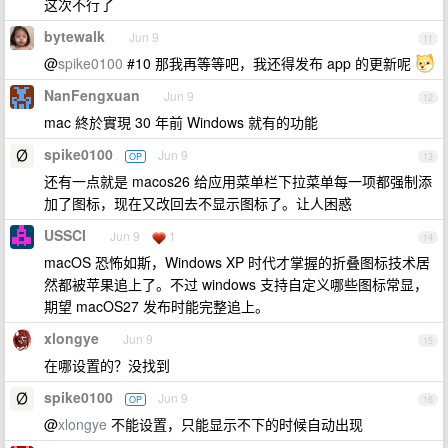
这次不行了
bytewalk
Jun 9
11
@
spike0100
#10 那我再等等吧，我还得发布 app 的更新呢
NanFengxuan
Jun 9
12
mac 終於實現 30 年前 Windows 就有的功能
spike0100
Jun 9
OP
13
还有一点就是 macos26 给应用菜单栏下拉菜单每一项都强制添
加了图标，现在又改回去不显示图标了。让人困惑
USSCI
Jun 9
1
14
macOS 恐怖如斯，Windows XP 时代才掌握的折叠图标技术居
然都被苹果追上了。不过 windows 支持自定义哪些图标常显，
期望 macOS27 发布时能完整追上。
xlongye
Jun 9
15
在哪设置的？没找到
spike0100
Jun 9
OP
16
@
xlongye
不能设置，只能显示不下的时候自动出现