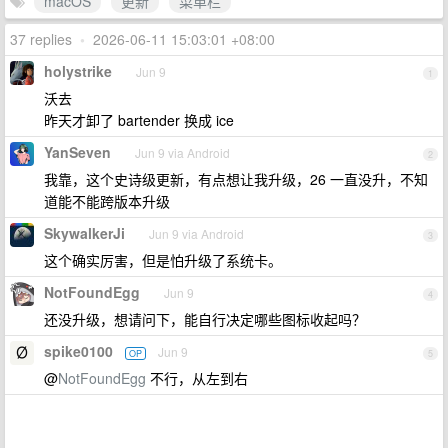
macOS
更新
菜单栏
37 replies
•
2026-06-11 15:03:01 +08:00
holystrike
Jun 9
1
沃去
昨天才卸了 bartender 换成 ice
YanSeven
Jun 9 via Android
2
我靠，这个史诗级更新，有点想让我升级，26 一直没升，不知
道能不能跨版本升级
SkywalkerJi
Jun 9 via Android
3
这个确实厉害，但是怕升级了系统卡。
NotFoundEgg
Jun 9
4
还没升级，想请问下，能自行决定哪些图标收起吗？
spike0100
Jun 9
OP
5
@
NotFoundEgg
不行，从左到右