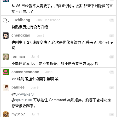
从 26 已经就不太需要了，把间距调小，然后那些平时隐藏的直
接不让展示了
liuzhihang
Jun 9 via iPhone
23
剪贴板历史有没有升级
chengxiao
Jun 9
24
也刚生了 27,速度变快了,这次是优化真给力了,看来 AI 功不可没
啊
ronman
Jun 9
25
不能自定义 icon 要不要折叠，那还是需要三方 app 的
someonesnone
Jun 9
26
ios 啥时候加个返回手势啊 唉
paullee
Jun 9
27
@
SkywalkerJi
@
spike0100
可以按住 Command 拖动顺序，约等于变相决定
哪些被收起来。
my3157
Jun 9
28