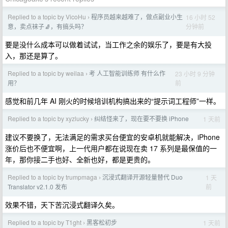
Replied to a topic by VicoHu
程序员越来越难了，做点副业小生
16 小时 52
›
分钟前
意，卖点袜子🧦，有搞头吗？
要是没什么成本可以做着试试，当工作之余的娱乐了，要是有大投
入，那还是算了。
Replied to a topic by weilaa
考 人工智能训练师 有什么作
23 小时 9 分钟
›
前
用？
感觉和前几年 AI 刚火的时候培训机构搞出来的“提示词工程师”一样。
Replied to a topic by xyzlucky
纠结怪来了，现在要不要换 iPhone
1 天前
›
建议不要换了，无法满足的需求买台便宜的安卓机就能解决，iPhone
涨价后也不便宜啊，上一代用户都在说现在卖 17 系列是最保值的一
年，那你接二手也好、全新也好，都是更贵的。
Replied to a topic by trumpmaga
沉浸式翻译开源轻量替代 Duo
1 天
›
前
Translator v2.1.0 发布
效果不错，天下苦沉浸式翻译久矣。
Replied to a topic by T1ght
黑客松初步
1 天前
›