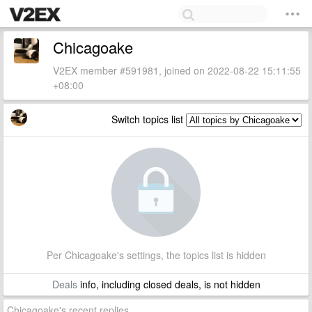
Chicagoake
V2EX member #591981, joined on 2022-08-22 15:11:55
+08:00
Switch topics list
Per Chicagoake's settings, the topics list is hidden
Deals
info, including closed deals, is not hidden
Chicagoake's recent replies