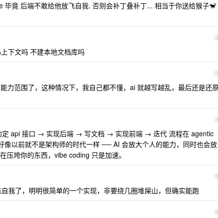
e 毕竟 后端不敢给他放飞自我. 否则会补丁叠补丁... 相当于你送给猴子🐒
 保存代码上下文吗 不建本地文档库吗
的能力范围了，这种情况下，我自己都不懂，ai 就越写越乱，最后还是还
定 api 接口 → 实现后端 → 写文档 → 实现前端 → 迭代 流程在 agentic
别说得好像以前就不是架构师的时代一样 ── AI 会放大个人的能力，同时也会放
你的东西，vibe coding 只是加速。
飞自我了，明明很简单的一个实现，非要绕几圈堆屎山，但确实能跑