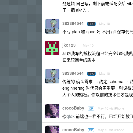
务逻辑 自己写，剩下前端适配交给 vib
了一把 ak47...
383394544
May 10
PRO
不写 plan 和 spec 吗 不用 git
jko123
May 10
ai 帮我写的授权流程已经完全超出我
回来较简单的版本
383394544
May 10
PRO
传统的 确认需求 → 约定 schema → 约
enginnering 时代只会更重要，
大个人的短板。你以前的技术债才是现在压垮
crocoBaby
May 10 via iPhone
OP
@
qfdk
前端也一样不行，已经开始放
crocoBaby
May 10 via iPhone
OP