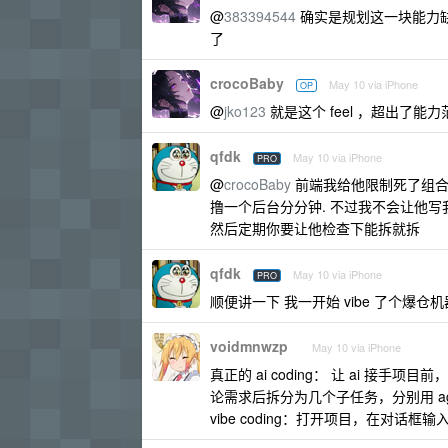
@
383394544
确实是规划这一块能力缺
了
crocoBaby
May 10 via iPhone
OP
@
jko123
就是这个 feel ，超出了能
qfdk
May 10 via iPhone
PRO
@
crocoBaby
前端我给他限制死了组合. 比
撸一个后台分分钟. 不过我不会让他写我
然后定期你要让他检查下能拆就拆
qfdk
May 10 via iPhone
PRO
顺便讲一下 我一开始 vibe 了个爆仓机
voidmnwzp
May 10 via iPhone
真正的 ai coding： 让 ai 接
论需求后拆分为几个子任务，分别用 ag
vibe coding：打开项目，在对话框输