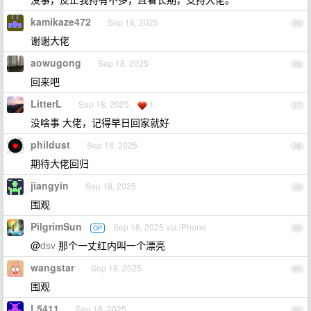
kamikaze472
Sep 18, 2025
75
谢谢大佬
aowugong
Sep 18, 2025
76
回来吧
LitterL
Sep 18, 2025
1
77
没啥事 大佬，记得早日回家就好
phildust
Sep 18, 2025
78
期待大佬回归
jiangyin
Sep 18, 2025
79
围观
PilgrimSun
Sep 18, 2025 via iPhone
OP
80
@
dsv
那个一丈红内叫一个漂亮
wangstar
Sep 18, 2025
81
围观
L5411
Sep 18, 2025
82