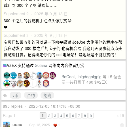
截止到 300 个了啊 请周知……
Supplement 2 · 2025 年 9 月 18 日
300 个之后的我随机手动点头像打赏😂
❤️
Supplement 3 · 2025 年 9 月 18 日
宝贝们如果收到的可以说一下哈❤️感谢 JoeJoe 大佬用他的程序在帮
我自动发了 300 楼之后的宝子们 也有机会哈 我这几天没事就点点头
像随缘打赏。记得绑定你们的 sol 地址哈！没地址是不能打赏的！
V2EX 支持通过
Solana
网络向内容作者打赏
BeCool
、
bigdogbigpig
等 15 位会
员一共打赏了 460 $V2EX
v币
合约
割肉
895 replies
•
2025-12-05 18:14:18 +08:00
Page 1
1
of 9
2
3
4
5
6
7
8
9
uuau
Sep 18, 2025
1
1