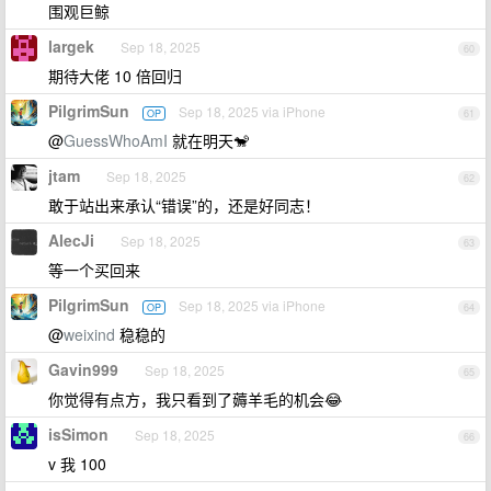
围观巨鲸
largek
Sep 18, 2025
60
期待大佬 10 倍回归
PilgrimSun
Sep 18, 2025 via iPhone
OP
61
@
GuessWhoAmI
就在明天🐒
jtam
Sep 18, 2025
62
敢于站出来承认“错误”的，还是好同志！
AlecJi
Sep 18, 2025
63
等一个买回来
PilgrimSun
Sep 18, 2025 via iPhone
OP
64
@
weixind
稳稳的
Gavin999
Sep 18, 2025
65
你觉得有点方，我只看到了薅羊毛的机会😂
isSimon
Sep 18, 2025
66
v 我 100