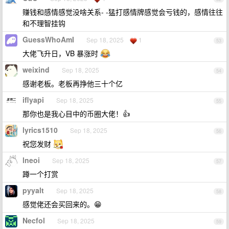
赚钱和感情感觉没啥关系- -猛打感情牌感觉会亏钱的，感情往往
和不理智挂钩
GuessWhoAmI
Sep 18, 2025
1
53
大佬飞升日，VB 暴涨时
weixind
Sep 18, 2025
54
感谢老板。老板再挣他三十个亿
iflyapi
Sep 18, 2025
55
那你也是我心目中的币圈大佬！👍
lyrics1510
Sep 18, 2025
56
祝您发财
lneoi
Sep 18, 2025
57
蹲一个打赏
pyyalt
Sep 18, 2025
58
感觉佬还会买回来的。😁
Necfol
Sep 18, 2025
59