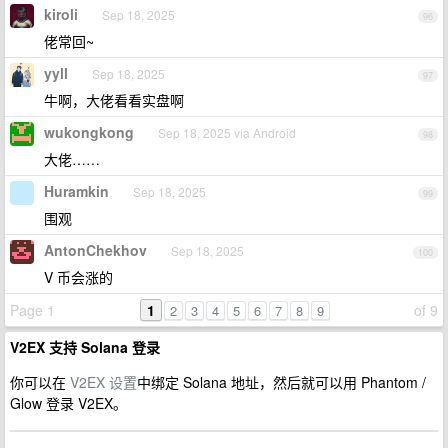
kiroli
Sep 18, 2025
96
佬常回~
yyll
Sep 18, 2025
97
牛啊，大佬看看实盘啊
wukongkong
Sep 18, 2025 via Android
98
大佬……
Huramkin
Sep 18, 2025
99
围观
AntonChekhov
Sep 18, 2025
100
V 币会涨的
Page 1
1
of 9
2
3
4
5
6
7
8
9
V2EX 支持 Solana 登录
你可以在
V2EX 设置
中绑定 Solana 地址，然后就可以用 Phantom /
Glow 登录 V2EX。