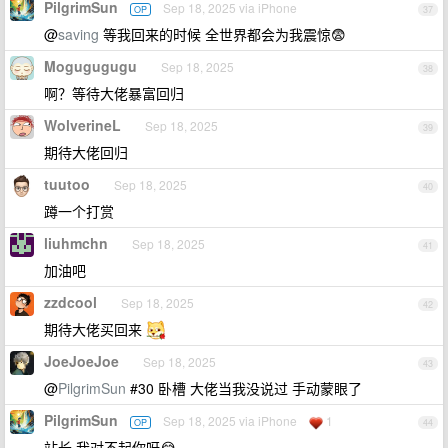
PilgrimSun
Sep 18, 2025 via iPhone
OP
37
@
saving
等我回来的时候 全世界都会为我震惊😨
Mogugugugu
Sep 18, 2025
38
啊？等待大佬暴富回归
WolverineL
Sep 18, 2025
39
期待大佬回归
tuutoo
Sep 18, 2025
40
蹲一个打赏
liuhmchn
Sep 18, 2025
41
加油吧
zzdcool
Sep 18, 2025
42
期待大佬买回来
JoeJoeJoe
Sep 18, 2025
43
@
PilgrimSun
#30 卧槽 大佬当我没说过 手动蒙眼了
PilgrimSun
Sep 18, 2025 via iPhone
1
OP
44
站长 我对不起你呀😂