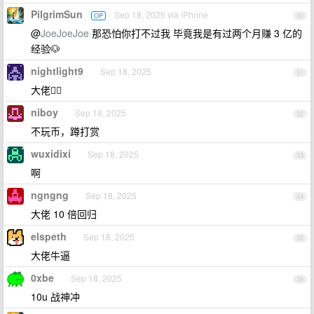
PilgrimSun
Sep 18, 2025 via iPhone
OP
30
@
JoeJoeJoe
那恐怕你打不过我 毕竟我是有过两个月赚 3 亿的
经验🐶
nightlight9
Sep 18, 2025
31
大佬🙇‍♀️
niboy
Sep 18, 2025
32
不玩币，蹲打赏
wuxidixi
Sep 18, 2025
33
啊
ngngng
Sep 18, 2025
34
大佬 10 倍回归
elspeth
Sep 18, 2025
35
大佬牛逼
0xbe
Sep 18, 2025
36
10u 战神冲