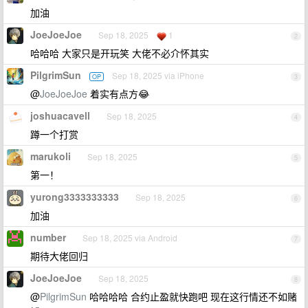
加油
JoeJoeJoe
Sep 18, 2025
1
2
哈哈哈 大家只是开玩笑 大佬不必介怀其实
PilgrimSun
Sep 18, 2025 via iPhone
OP
3
@
JoeJoeJoe
着实有点方😂
joshuacavell
Sep 18, 2025
4
蹲一个打赏
marukoli
Sep 18, 2025
5
第一！
yurong3333333333
Sep 18, 2025
6
加油
number
Sep 18, 2025 via Android
7
期待大佬回归
JoeJoeJoe
Sep 18, 2025
8
@
PilgrimSun
哈哈哈哈 合约止盈就快跑吧 现在这行情还不如赌