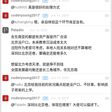
coderyoung2017
Jun 14, 2024
OP
41
@
hui9000
真是很好的处理方式
coderyoung2017
Jun 14, 2024
OP
42
@
azhangbing
嗯，亲自体验这个环节肯定会有。
Paladin
Jun 14, 2024
43
去东南亚的都是有资产直接开厂合适
北京没户口，未来教育沉没成本太大
沈阳作为老家可考虑，本地人找关系相对还不算难吧
深圳比北京还卷，要确定还能卷多久
想留北方考虑天津，就是挣不到钱
全国发展最均衡还是长三角城市，优先苏南
coderyoung2017
Jun 14, 2024
OP
44
@
haiku
北京给我目前的状况痛点就是没户口，不好拿。影响孩
子将来的上学。
coderyoung2017
Jun 14, 2024
OP
45
@
Paladin
深圳比北京卷，体现在哪里？大佬可以描述下。