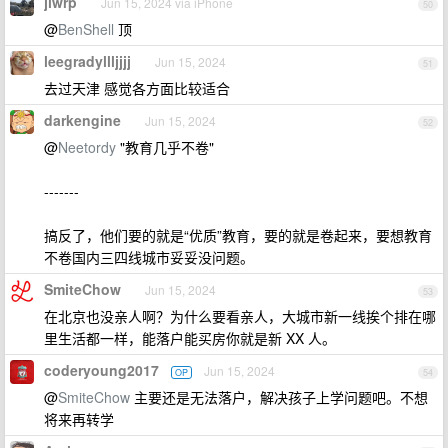
jlwrp
Jun 15, 2024 via iPhone
50
@
BenShell
顶
leegradyllljjjj
Jun 15, 2024
51
去过天津 感觉各方面比较适合
darkengine
Jun 15, 2024
52
@
Neetordy
"教育几乎不卷"
-------
搞反了，他们要的就是“优质”教育，要的就是卷起来，要想教育
不卷国内三四线城市妥妥没问题。
SmiteChow
Jun 15, 2024
53
在北京也没亲人啊？为什么要看亲人，大城市新一线挨个排在哪
里生活都一样，能落户能买房你就是新 XX 人。
coderyoung2017
Jun 15, 2024
OP
54
@
SmiteChow
主要还是无法落户，解决孩子上学问题吧。不想
将来再转学