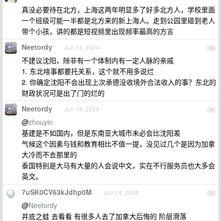
真没必要待在北方，上海这两年明显多了好多北方人，学校里面
一个班级可能一半都是北方来的新上海人。走到公园里碰到老人
带个小孩，讲的都是短视频里出现频率最高的方言
Neetordy
Jun 14, 2024
33
不建议沈阳，除非有一个体制内有一定人脉的亲戚
1. 东北啥事都要托关系，这个就不用多说烂
2. 你确定沈阳不会出现上次承德没收境外合法收入的事？东北的
财政状况可是出了门的烂的
Neetordy
Jun 14, 2024
34
@
zhouyin
基建是不如国内，但是东南亚大城市未必会比沈阳差
气候这个因素与钱和教育相比不值一提，没见过几个是因为加拿
大冷而不去那里的
泰国特别是大马有大量的人会说中文，实在不行服务员也大多会
英文。
7uSK0CV63kJdhp0M
Jun 14, 2024
35
@
Neetordy
井底之蛙 去看看 有很多人去了加拿大后悔的 阶层滑落