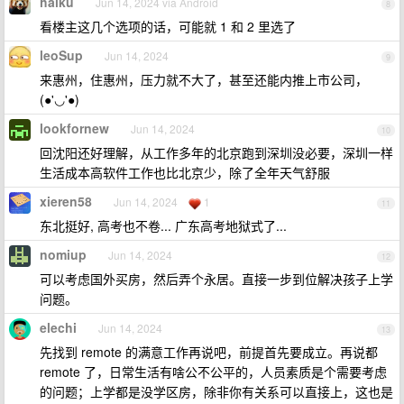
haiku
Jun 14, 2024 via Android
8
看楼主这几个选项的话，可能就 1 和 2 里选了
leoSup
Jun 14, 2024
9
来惠州，住惠州，压力就不大了，甚至还能内推上市公司，
(●'◡'●)
lookfornew
Jun 14, 2024
10
回沈阳还好理解，从工作多年的北京跑到深圳没必要，深圳一样
生活成本高软件工作也比北京少，除了全年天气舒服
xieren58
Jun 14, 2024
1
11
东北挺好, 高考也不卷... 广东高考地狱式了...
nomiup
Jun 14, 2024
12
可以考虑国外买房，然后弄个永居。直接一步到位解决孩子上学
问题。
elechi
Jun 14, 2024
13
先找到 remote 的满意工作再说吧，前提首先要成立。再说都
remote 了，日常生活有啥公不公平的，人员素质是个需要考虑
的问题；上学都是没学区房，除非你有关系可以直接上，这也是