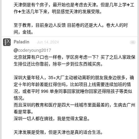
天津倒是有个房子，最开始也是考虑去天津。但是几年上学➕工
作➕生活几年下来，明显感觉天津的发展受限。
至于教育，目前身边人反馈 目前卷的还是大人。卷大人的时
间，金钱。
Paladin
Jun 14, 2024
46
@
coderyoung2017
北京就算有户口也一样卷，学区房考虑一下？买了之后人家政保
生排位还比你靠前，除非一步到位东西城买房。
深圳大量年轻人，35+大厂主动被动离职的朋友我身边很多，确
定十年的年龄差能扛得住吗，比如项目上线需要连续加班的情
况，或者平时 996 单身同事回家就睡你回家还得陪孩子等类似
情况。
而且深圳的教育和医疗是四大一线城市里面最差的，生病去广州
看是常事。
深圳一切人都在搞钱，我是觉得太窒息。
天津发展是受限，但是天津也是真的适合生活。