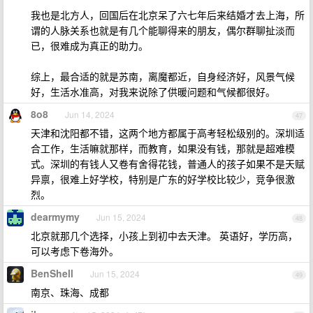
我也是北方人，回国后在北京呆了六七年后来结婚才去上海，所
谓的人脉关系也就是有几个能聊得来的朋友，偶尔群聊扯淡而
已，很难成为真正的助力。
综上，最合适的就是苏南，离魔都近，自身经济好，风景气候
好，生活水准高，对我来说除了供暖问题和气候都很好。
8o8
Jun 14, 2024
47
天津和沈阳都不错，这两个地方都属于高考轻松级别的。深圳适
合工作，生活嘛就那样，而教育，如果没有钱，那就是超难模
式。深圳的有钱人又卷有舍得花钱，普通人的孩子如果不是天赋
异禀，很难上好学校，特别是广东的好学校比较少，竞争很激
烈。
dearmymy
Jun 15, 2024
48
北京就那几个选择，小孩上到初中去天津。 英语好，学历高，
可以考虑下卷海外。
BenShell
Jun 15, 2024
49
南京、珠海、成都