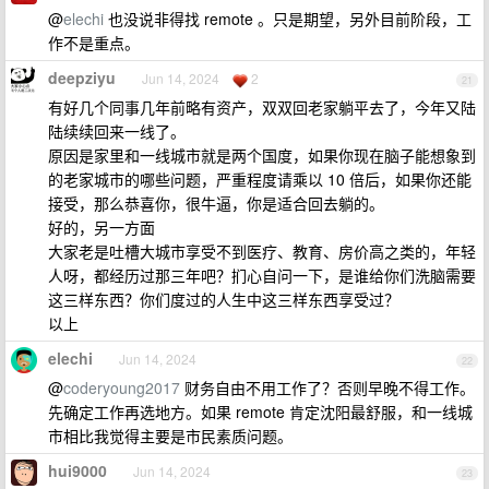
@
elechi
也没说非得找 remote 。只是期望，另外目前阶段，工
作不是重点。
deepziyu
Jun 14, 2024
2
21
有好几个同事几年前略有资产，双双回老家躺平去了，今年又陆
陆续续回来一线了。
原因是家里和一线城市就是两个国度，如果你现在脑子能想象到
的老家城市的哪些问题，严重程度请乘以 10 倍后，如果你还能
接受，那么恭喜你，很牛逼，你是适合回去躺的。
好的，另一方面
大家老是吐槽大城市享受不到医疗、教育、房价高之类的，年轻
人呀，都经历过那三年吧？扪心自问一下，是谁给你们洗脑需要
这三样东西？你们度过的人生中这三样东西享受过？
以上
elechi
Jun 14, 2024
22
@
coderyoung2017
财务自由不用工作了？否则早晚不得工作。
先确定工作再选地方。如果 remote 肯定沈阳最舒服，和一线城
市相比我觉得主要是市民素质问题。
hui9000
Jun 14, 2024
23