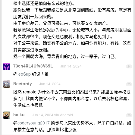
楼主选择还是偏向有亲戚的地方。
跟你说我一下我跟我媳妇是从北京回到四线，没有亲戚，就是有
朋友我们一起回来的。
由于房价差异，父母可接过来，可以买 2-3 套房产。
我是觉得生活还是家庭为中心，无论城市大小，与亲戚朋友见面
的次数都很少。现在交通也便利，相见立马也见到了。
对于公平来说，确实有不公的地方，如果你有能力，有钱，这些
其实都是过眼云烟。
找一个面朝大海，背靠青山的地方，过一辈子，过自己。
73cn4XL4Ufv3V65L
Jun 14, 2024
24
@
leoSup
细说内推
Neetordy
Jun 14, 2024
25
既然 remote 为什么不去东南亚比如泰国马来？那里国际学校很
多而且比国内便宜不少，不像国内那么卷，以后去名校也容易，
生活成本也很低
haiku
Jun 14, 2024 via Android
26
@
coderyoung2017
感觉与北京比优势不大，除了户口好拿，如
果楼主在意的话，那深圳比北京强