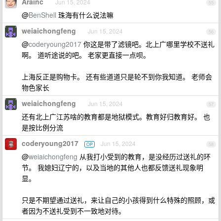
Arainc
Jun 15, 2024
55
@
BenShell
珠海有什么说法嘛
weiaichongfeng
Jun 15, 2024
56
@
coderyoung2017
你这是带了滤镜吧。北上广哪里学校不送礼
啊。 道听途说的吧。 老家更直接一点呗。
上海反正是购物卡。 还有些道道只是轮不到你我知道。 老师会
物色家长
weiaichongfeng
Jun 15, 2024
57
还有北上广江苏啥的教育都是地狱模式。教育好归教育好。 也
是按比例分流
coderyoung2017
Jun 15, 2024
OP
58
@
weiaichongfeng
从我打小受到的教育，是没经历过送礼的环
节。 我媳妇辽宁的，以及当地的其他人也都反馈送礼现象明
显。
只是不期望通过送礼，来让自己的小孩得到什么特殊的照顾，或
者因为不送礼受到不一致地对待。