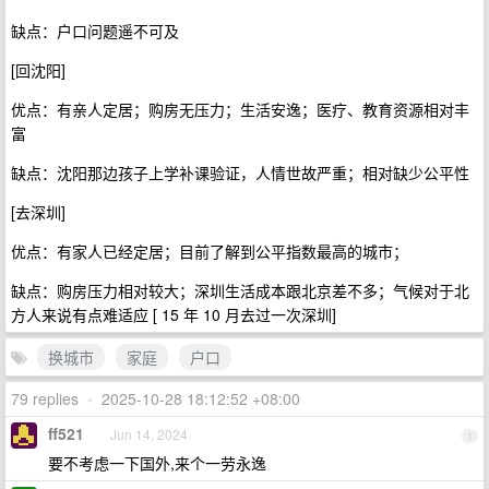
缺点：户口问题遥不可及
[回沈阳]
优点：有亲人定居；购房无压力；生活安逸；医疗、教育资源相对丰
富
缺点：沈阳那边孩子上学补课验证，人情世故严重；相对缺少公平性
[去深圳]
优点：有家人已经定居；目前了解到公平指数最高的城市；
缺点：购房压力相对较大；深圳生活成本跟北京差不多；气候对于北
方人来说有点难适应 [ 15 年 10 月去过一次深圳]
换城市
家庭
户口
79 replies
•
2025-10-28 18:12:52 +08:00
ff521
Jun 14, 2024
1
要不考虑一下国外,来个一劳永逸