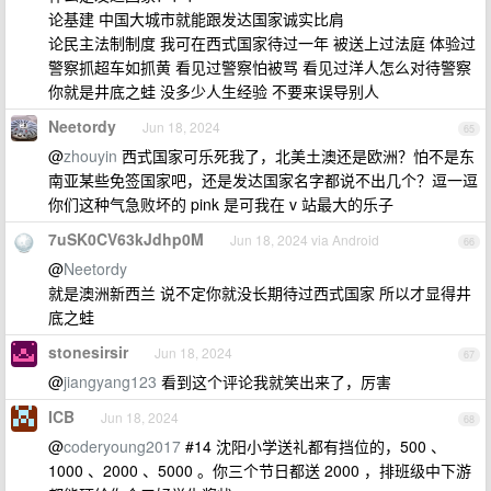
论基建 中国大城市就能跟发达国家诚实比肩
论民主法制制度 我可在西式国家待过一年 被送上过法庭 体验过
警察抓超车如抓黄 看见过警察怕被骂 看见过洋人怎么对待警察
你就是井底之蛙 没多少人生经验 不要来误导别人
Neetordy
Jun 18, 2024
65
@
zhouyin
西式国家可乐死我了，北美土澳还是欧洲？怕不是东
南亚某些免签国家吧，还是发达国家名字都说不出几个？逗一逗
你们这种气急败坏的 pink 是可我在 v 站最大的乐子
7uSK0CV63kJdhp0M
Jun 18, 2024 via Android
66
@
Neetordy
就是澳洲新西兰 说不定你就没长期待过西式国家 所以才显得井
底之蛙
stonesirsir
Jun 18, 2024
67
@
jiangyang123
看到这个评论我就笑出来了，厉害
ICB
Jun 18, 2024
68
@
coderyoung2017
#14 沈阳小学送礼都有挡位的，500 、
1000 、2000 、5000 。你三个节日都送 2000 ，排班级中下游