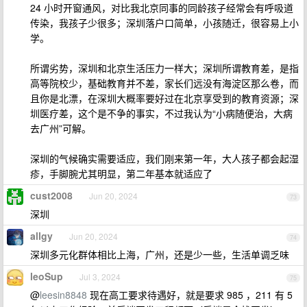
24 小时开窗通风，对比我北京同事的同龄孩子经常会有呼吸道
传染，我孩子少很多；深圳落户口简单，小孩随迁，很容易上小
学。
所谓劣势，深圳和北京生活压力一样大；深圳所谓教育差，是指
高等院校少，基础教育并不差，家长们远没有海淀区那么卷，而
且你是北漂，在深圳大概率要好过在北京享受到的教育资源；深
圳医疗差，这个是不争的事实，不过我认为“小病随便治，大病
去广州”可解。
深圳的气候确实需要适应，我们刚来第一年，大人孩子都会起湿
疹，手脚腕尤其明显，第二年基本就适应了
cust2008
Jun 20, 2024
73
深圳
allgy
Jun 20, 2024
74
深圳多元化群体相比上海，广州，还是少一些，生活单调乏味
leoSup
Jul 3, 2024
75
@
leesin8848
现在高工要求待遇好，就是要求 985 ，211 有 5