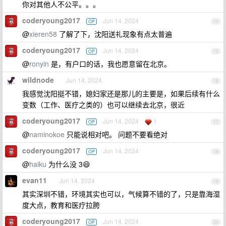
你对其他人不公平。。。
coderyoung2017
Jun 14, 2024
OP
14
@
xieren58
了解了下，沈阳送礼现象有点太普遍
coderyoung2017
Jun 14, 2024
OP
15
@
ronyin
是，有户口的话，我也愿意留在北京。
wildnode
Jun 14, 2024
16
我感觉沈阳挺不错，媳妇家还是那儿的主要是，如果后续有什么
变数（工作、医疗之类的）也可以继续去北京，很近
coderyoung2017
Jun 14, 2024
1
OP
17
@
naminokoe
只能说相对吧。 问题不要看绝对
coderyoung2017
Jun 14, 2024
OP
18
@
haiku
为什么没 3😄
evan11
Jun 14, 2024
19
其实深圳不错，环境其实也可以，气候算不错的了，只是靠海湿
度大点，教育和医疗拉胯
coderyoung2017
Jun 14, 2024
OP
20