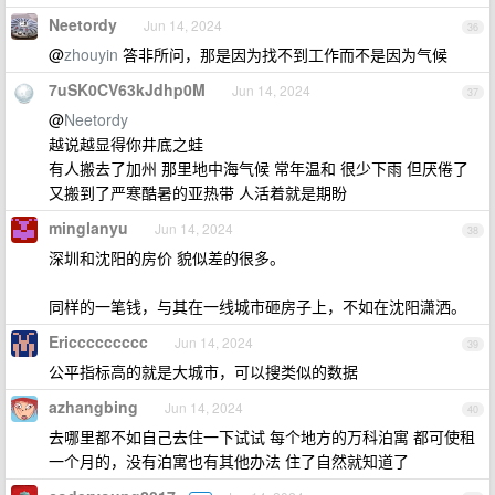
Neetordy
Jun 14, 2024
36
@
zhouyin
答非所问，那是因为找不到工作而不是因为气候
7uSK0CV63kJdhp0M
Jun 14, 2024
37
@
Neetordy
越说越显得你井底之蛙
有人搬去了加州 那里地中海气候 常年温和 很少下雨 但厌倦了
又搬到了严寒酷暑的亚热带 人活着就是期盼
minglanyu
Jun 14, 2024
38
深圳和沈阳的房价 貌似差的很多。
同样的一笔钱，与其在一线城市砸房子上，不如在沈阳潇洒。
Ericcccccccc
Jun 14, 2024
39
公平指标高的就是大城市，可以搜类似的数据
azhangbing
Jun 14, 2024
40
去哪里都不如自己去住一下试试 每个地方的万科泊寓 都可使租
一个月的，没有泊寓也有其他办法 住了自然就知道了