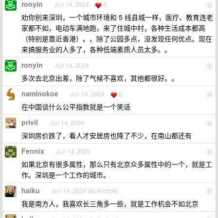
ronyin
Jun 14, 2024
3
2
劝你别来深圳，一个城市环境和 5 线县城一样，医疗、教育连老
家都不如，电动车满地跑，来了住城中村，各种生活成本都高
（特别是靠近香港）。。除了公园多点，没发现任何优点。现在
来搞服务业的人多了，各种低端素质人员太多。。
ronyin
Jun 14, 2024
3
多次去北京出差，除了气候不喜欢，其他都很好。。
naminokoe
Jun 14, 2024
2
4
在中国谈什么公平指数就是一个笑话
privil
Jun 14, 2024
5
深圳房价跌了，看人才安居房也降了不少，在南山都还有
Fennix
Jun 14, 2024
6
如果北京有很多属性，那么只有北京众多属性中的一个，就是工
作。深圳是一个工作的城市。
haiku
Jun 14, 2024 via Android
7
我是南方人，我喜欢长三角多一些，就是工作机会不如北京