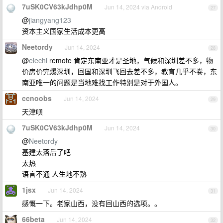
7uSK0CV63kJdhp0M
Jun 14, 2024 via Android
27
@
jiangyang123
资本主义国家生活成本更高
Neetordy
Jun 14, 2024
28
@
elechi
remote 肯定东南亚才是圣地，气候和深圳差不多，物
价房价完爆深圳，回国和深圳飞回去差不多，教育几乎不卷，东
南亚唯一的问题是当地难找工作特别是对于外国人。
ccnoobs
Jun 14, 2024
29
天津呗
7uSK0CV63kJdhp0M
Jun 14, 2024
30
@
Neetordy
基建太落后了吧
太热
语言不通 人生地不熟
1jsx
Jun 14, 2024
31
感慨一下。老家山西，没有回山西的选项。。
66beta
Jun 14, 2024
32