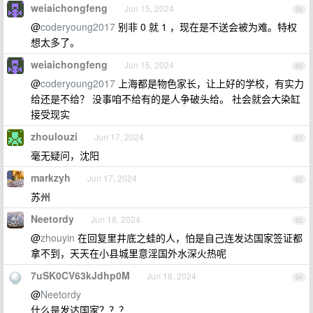
weiaichongfeng
Jun 15, 2024
59
@
coderyoung2017
别非 0 就 1 ，现在是不送会被为难。特权
想太多了。
weiaichongfeng
Jun 15, 2024
60
@
coderyoung2017
上海都是物色家长，让上好的学校，有实力
给还是不给？ 没事咱不给有的是人争破头给。 社会就会大染缸
接受现实
zhoulouzi
Jun 17, 2024
61
毫无疑问，沈阳
markzyh
Jun 17, 2024
62
苏州
Neetordy
Jun 18, 2024
63
@
zhouyin
在回复里井底之蛙的人，怕是自己连发达国家签证都
拿不到，天天在小县城里意淫国外水深火热呢
7uSK0CV63kJdhp0M
Jun 18, 2024
64
@
Neetordy
什么是发达国家？？？