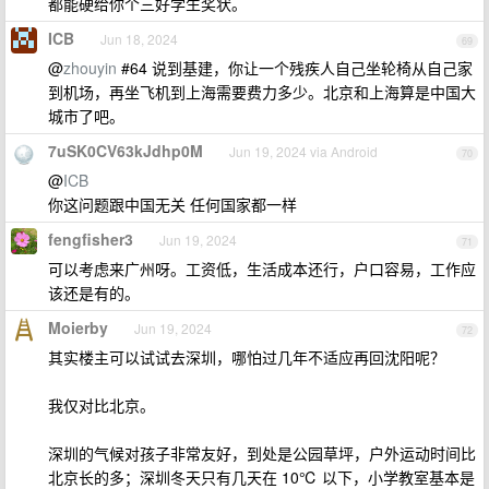
都能硬给你个三好学生奖状。
ICB
Jun 18, 2024
69
@
zhouyin
#64 说到基建，你让一个残疾人自己坐轮椅从自己家
到机场，再坐飞机到上海需要费力多少。北京和上海算是中国大
城市了吧。
7uSK0CV63kJdhp0M
Jun 19, 2024 via Android
70
@
ICB
你这问题跟中国无关 任何国家都一样
fengfisher3
Jun 19, 2024
71
可以考虑来广州呀。工资低，生活成本还行，户口容易，工作应
该还是有的。
Moierby
Jun 19, 2024
72
其实楼主可以试试去深圳，哪怕过几年不适应再回沈阳呢？
我仅对比北京。
深圳的气候对孩子非常友好，到处是公园草坪，户外运动时间比
北京长的多；深圳冬天只有几天在 10℃ 以下，小学教室基本是