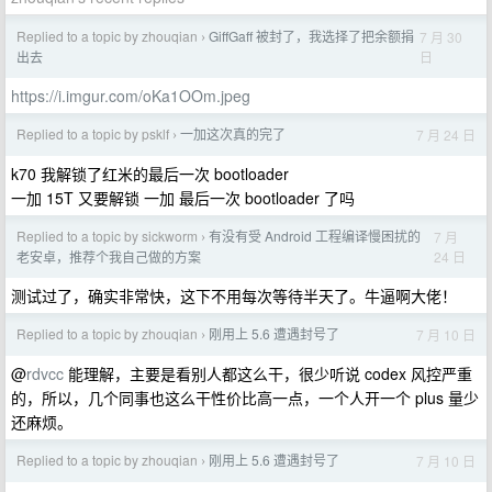
Replied to a topic by zhouqian
GiffGaff 被封了，我选择了把余额捐
7 月 30
›
日
出去
https://i.imgur.com/oKa1OOm.jpeg
Replied to a topic by psklf
一加这次真的完了
7 月 24 日
›
k70 我解锁了红米的最后一次 bootloader
一加 15T 又要解锁 一加 最后一次 bootloader 了吗
Replied to a topic by sickworm
有没有受 Android 工程编译慢困扰的
7 月
›
24 日
老安卓，推荐个我自己做的方案
测试过了，确实非常快，这下不用每次等待半天了。牛逼啊大佬！
Replied to a topic by zhouqian
刚用上 5.6 遭遇封号了
7 月 10 日
›
@
rdvcc
能理解，主要是看别人都这么干，很少听说 codex 风控严重
的，所以，几个同事也这么干性价比高一点，一个人开一个 plus 量少
还麻烦。
Replied to a topic by zhouqian
刚用上 5.6 遭遇封号了
7 月 10 日
›