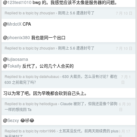
@
123test1010
bwg 的。我感觉应该不太像是服务器的问题。
Replied to a topic by zhouqian
刚用上 5.6 遭遇封号了
7 月 10 日
›
@
MrdotX
CPA
@
phoenix380
我也是同一个出口
Replied to a topic by zhouqian
刚用上 5.6 遭遇封号了
7 月 10 日
›
@
lujiaosama
@
Tokaify
反代了，公司几个人合买的
Replied to a topic by datahubauc
630 大裁员，怎么没有讨论？都在
7 月 1
›
日
630 之前裁完了吗？
习以为常了吧。因为早晚都会砍到自己头上。
Replied to a topic by hellodigua
Claude 被封了，但我还是像个舔狗
6 月 30
›
日
一样的想找回 Ta
@
Sezxy
😂🤣😂
Replied to a topic by rotor1996
土耳其没反代，前两天刚续费的 plus
6 月 17
›
日
账号被封了