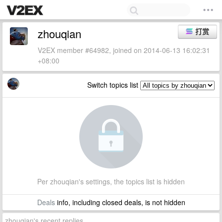
zhouqian
打赏
V2EX member #64982, joined on 2014-06-13 16:02:31
+08:00
Switch topics list
Per zhouqian's settings, the topics list is hidden
Deals
info, including closed deals, is not hidden
zhouqian's recent replies