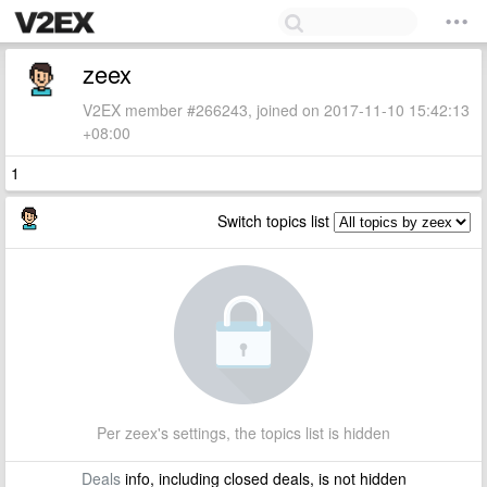
zeex
V2EX member #266243, joined on 2017-11-10 15:42:13
+08:00
1
Switch topics list
Per zeex's settings, the topics list is hidden
Deals
info, including closed deals, is not hidden