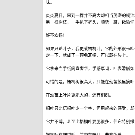
味。
炎炎夏日，窜到一棵并不高大却相当茂密的桐油
另一根树枝，一手扒下裤头，顺势一蹲，微微仰头伸
好不欢畅！
如果只论叶子，我更爱梧桐叶。它的外形很卡哇
定一下，就成了一顶兔耳帽，可以戴在头上。
它拿来当手纸简直奢华，手感厚韧，叶表滑腻如
可惜的是，梧桐树很高大，只能在幼苗簇里摘叶
在幼苗上叶片更肥大的，还有桐树。
桐叶只比梧桐叶少一个字，但用起来的感受，却
它并不薄，甚至比梧桐叶要肥很多，但它特别嫩
嫩桐叶有细绒毛，兼带苦味儿，非我所爱。