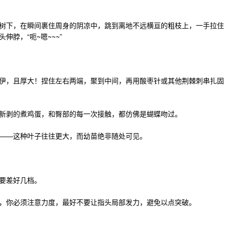
树下，在瞬间裹住周身的阴凉中，跳到离地不远横亘的粗枝上，一手拉住
脖，“呃~嗯~~~”
伊，且厚大！捏住左右两端，聚到中间，再用酸枣针或其他荆棘刺串扎固
新剥的煮鸡蛋，和臀部的每一次接触，都仿佛是蝴蝶吻过。
——这种叶子往往更大，而幼苗绝非随处可见。
要差好几档。
，你必须注意力度，最好不要让指头局部发力，避免以点突破。