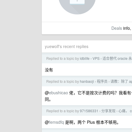
Deals
info,
yuewolf's recent replies
Replied to a topic by
idblife
VPS
适合替代 oracle
›
›
没有
Replied to a topic by
hanbaoji
程序员
请教：除了 ap
›
›
@
ebushicao
佬，它不是按次计费的吗？我看有一
同。
Replied to a topic by
971586331
分享发现
心痛， 
›
›
@
femsdfq
是啊，两个 Plus 根本不够用。