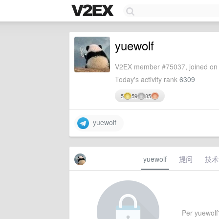
yuewolf
V2EX member #75037, joined on 
Today's activity rank
6309
5
59
85
yuewolf
yuewolf
提问
技术
Per yuewolf'