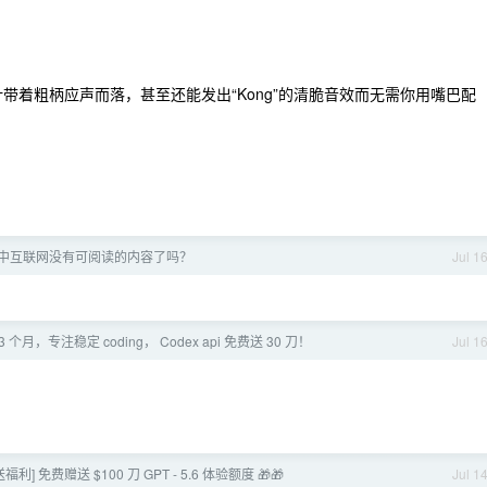
叶带着粗柄应声而落，甚至还能发出“Kong”的清脆音效而无需你用嘴巴配
 简中互联网没有可阅读的内容了吗？
Jul 1
个月，专注稳定 coding， Codex api 免费送 30 刀！
Jul 1
送福利] 免费赠送 $100 刀 GPT - 5.6 体验额度 🎁🎁
Jul 1