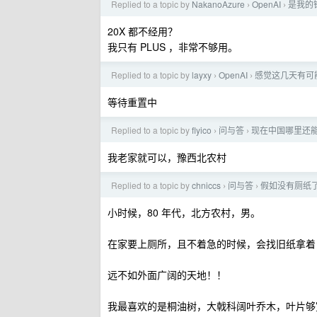
Replied to a topic by
NakanoAzure
OpenAI
是我的
›
›
20X 都不经用？
我只有 PLUS ，非常不够用。
Replied to a topic by
layxy
OpenAI
感觉这几天有可
›
›
等待重置中
Replied to a topic by
flyico
问与答
现在中国哪里还
›
›
我老家就可以，豫西北农村
Replied to a topic by
chniccs
问与答
假如没有厕纸
›
›
小时候，80 年代，北方农村，男。
在家要上厕所，且不着急的时候，会找旧纸拿着
远不如外面广阔的天地！！
我最喜欢的是桐油树，大戟科阔叶乔木，叶片够