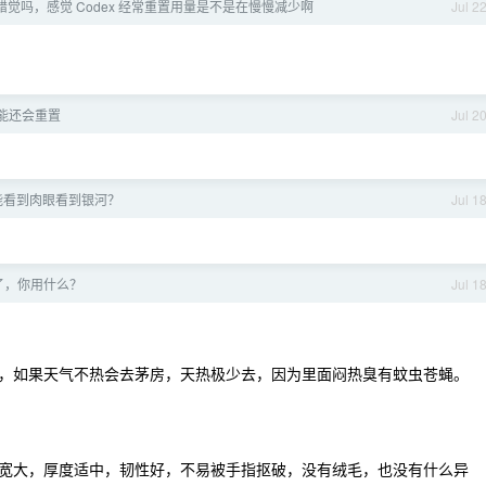
错觉吗，感觉 Codex 经常重置用量是不是在慢慢减少啊
Jul 2
能还会重置
Jul 2
能看到肉眼看到银河？
Jul 1
了，你用什么？
Jul 1
，如果天气不热会去茅房，天热极少去，因为里面闷热臭有蚊虫苍蝇。
宽大，厚度适中，韧性好，不易被手指抠破，没有绒毛，也没有什么异