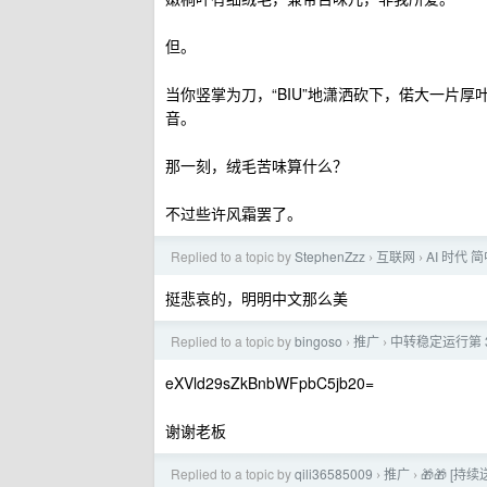
但。
当你竖掌为刀，“BIU”地潇洒砍下，偌大一片厚
音。
那一刻，绒毛苦味算什么？
不过些许风霜罢了。
Replied to a topic by
StephenZzz
互联网
AI 时代
›
›
挺悲哀的，明明中文那么美
Replied to a topic by
bingoso
推广
中转稳定运行第 3 
›
›
eXVld29sZkBnbWFpbC5jb20=
谢谢老板
Replied to a topic by
qili36585009
推广
🎁🎁 [持续
›
›