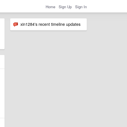
Home
Sign Up
Sign In
xin1284's recent timeline updates