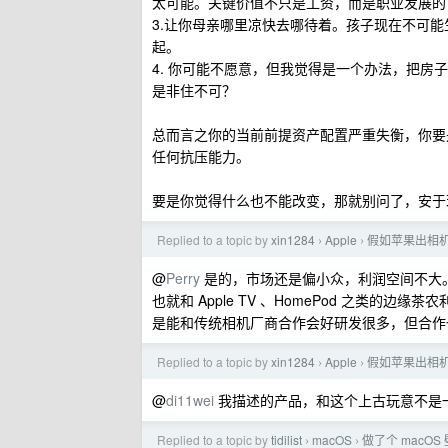
太可能。关键价值不只是工资，而是职业发展的
3.让你母亲哪里凉快去哪待着。孩子现在不可
起。
4. 你可能不愿意，但我觉得是一个办法，把
是非住不可？
总而言之你的当前前提资产配置严重失衡，你要
任何抗压能力。
要是你觉得什么也不能改变，那就别问了，安于
Replied to a topic by
xin1284
Apple
假如苹果出相
›
›
@
Perry
是的，市场还是偏小众，利润空间不大。我
也就和 Apple TV 、HomePod 之类
是能和传统相机厂商合作会好研发很多，但合作
Replied to a topic by
xin1284
Apple
假如苹果出相
›
›
@
di11wei
我描述的产品，和这个上古玩意不是一种东西
Replied to a topic by
tidilist
macOS
做了个 macO
›
›