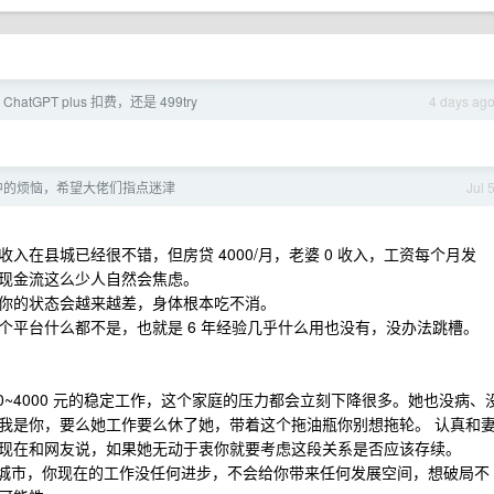
atGPT plus 扣费，还是 499try
4 days ag
中的烦恼，希望大佬们指点迷津
Jul 
在县城已经很不错，但房贷 4000/月，老婆 0 收入，工资每个月发
，现金流这么少人自然会焦虑。
你的状态会越来越差，身体根本吃不消。
个平台什么都不是，也就是 6 年经验几乎什么用也没有，没办法跳槽。
00~4000 元的稳定工作，这个家庭的压力都会立刻下降很多。她也没病、
我是你，要么她工作要么休了她，带着这个拖油瓶你别想拖轮。 认真和
现在和网友说，如果她无动于衷你就要考虑这段关系是否应该存续。
种城市，你现在的工作没任何进步，不会给你带来任何发展空间，想破局不