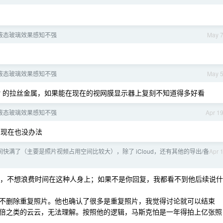
的液态玻璃效果感知不强
May 
的液态玻璃效果感知不强
May 
ger 的拉丝金属，如果能在现在的视网膜显示器上复刻不知道得多好看
的液态玻璃效果感知不强
Apr 1
现在也没办法
储空间快满了（主要是照片视频占用空间比较大），除了 iCloud，还有其他的导出/备
Apr 
k 了，不想浪费时间在这种人身上；如果不是你回复，我都看不到他后续说什
不删除重复照片。他也确认了很多是重复照片，我觉得讨论就可以结束
倍之类的云云，无法理解。按照他的逻辑，马斯克怕是一年得拍上亿张照