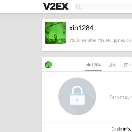
xin1284
V2EX member #29340, joined on 
xin1284
提问
技术
Per xin1284'
Deals
info,