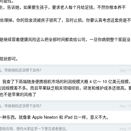
可能性。
能生，告诉她，如果要生孩子，要求老人每个月给足钱，不然你根本养不
房子处理掉。你的现金流被房子锁死了，及时止损。你要认真考虑这套房是不
是继续冒着健康风险这么把全部时间都卖给公司，一旦你病倒整个家庭没
现状即可。
机，传统相机还活得下去吗？
May 1
查了下高端随身便携相机市场的利润规模大概 4 亿～ 10 亿美元规模
的边缘茶农利润规模差不多。而且苹果缺乏相关领域经验，研发和维护成本还很高。
也不是苹果的风格了
机，传统相机还活得下去吗？
May 1
。就像拿 Apple Newton 和 iPad 比一样，意义不大。
S 壁纸应用，想向大家征求一下意见或者建议。
May 1