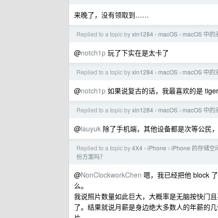
来晚了，没有领取到……
Replied to a topic by
xin1284
macOS
macOS 中
›
›
@
notch1p
玩了下实在是太卡了
Replied to a topic by
xin1284
macOS
macOS 中
›
›
@
notch1p
如果说复古的话，我最喜欢的是 ti
Replied to a topic by
xin1284
macOS
macOS 中
›
›
@
lauyuk
除了手机端，其他设备都是次等公民，
Replied to a topic by
4X4
iPhone
iPhone 的存
›
›
份方案吗？
@
NonClockworkChen
嗯，我已经把他 bloc
么。
我说照片数量如此巨大，大概率是无脑按快门且
了。结果就说月薪是身边绝大多数人的年薪的几
片。