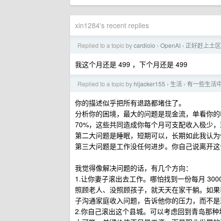
xin1284's recent replies
Replied to a topic by
cardioio
OpenAI
正好赶上土区 Ch
›
›
我这个月还是 499 ，下个月还是 499
Replied to a topic by
hijacker155
生活
有一些生活
›
›
你的描述似乎把所有退路都堵住了。
分析你的困境，最大的问题是现金流，单看你的收入
70%，这些共同造成你每个月可支配收入极少
第二大问题是睡眠，短期可以，长期如此我认为
第三大问题是工作没任何进步。你自己说离开这
我觉得像解决问题的话，有几个方向：
1.让你妻子滚出去工作。哪怕找到一份每月 30
照顾老人、没照顾孩子，就天天在家干躺。如果
子沟通家庭收入问题，告诉他你的压力，而不是
2.你自己滚出这个县城。可以考虑回到青岛那