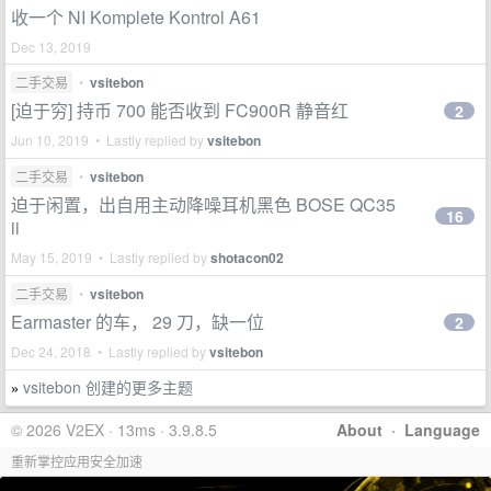
收一个 NI Komplete Kontrol A61
Dec 13, 2019
二手交易
•
vsitebon
[迫于穷] 持币 700 能否收到 FC900R 静音红
2
Jun 10, 2019 • Lastly replied by
vsitebon
二手交易
•
vsitebon
迫于闲置，出自用主动降噪耳机黑色 BOSE QC35
16
ii
May 15, 2019 • Lastly replied by
shotacon02
二手交易
•
vsitebon
Earmaster 的车， 29 刀，缺一位
2
Dec 24, 2018 • Lastly replied by
vsitebon
vsitebon 创建的更多主题
»
© 2026 V2EX · 13ms · 3.9.8.5
About
·
Language
重新掌控应用安全加速