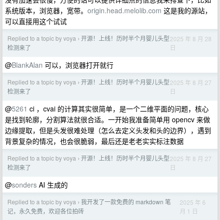
系统版本，浏览器，宽带。
origin.head.melolib.com
这是我的源站，
可以直接用这个试试
Replied to a topic by voya
开源！上线！历时半个月婴儿头型
2025 年 8 月 28
›
日
检测来了
@
BlankAlan
可以，浏览器打开就行
Replied to a topic by voya
开源！上线！历时半个月婴儿头型
2025 年 8 月 27
›
日
检测来了
@
5261
ci ，cvai 的计算其实很简单，是一个二维平面的问题，核心
是找到轮廓，分割算法就很合适。一开始我准备简单用 opencv 来做
边缘提取，但是头发很难处理（怎么去定义头发和头的边界），遇到
背景复杂的情况，也会很脆弱，最后还是老老实实标注数据
Replied to a topic by voya
开源！上线！历时半个月婴儿头型
2025 年 8 月 27
›
日
检测来了
@
sonders
AI 生成的
Replied to a topic by voya
我开发了一款免费的 markdown 笔
2025 年 6
›
月 1 日
记，永久免费，欢迎各位拍砖