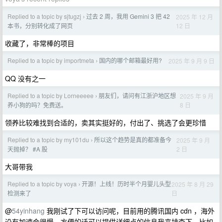
Replied to a topic by sjtugzj
过去 2 周，我用 Gemini 3 把 42
2025 年 12 月
›
12 日
本书，分别转化成了网页
收藏了，非常棒的项目
Replied to a topic by importmeta
国内的哪个邮箱最好用?
2025 年 9 月 9 日
›
QQ 没有之一
Replied to a topic by Lorneeeee
朋友们，请问有江浙沪地区想
2025 年 9 月
›
8 日
养小狗的吗？免费送。
领养比较难找到合适的，卖其实挺好的，付出了、挑选了会更珍惜
Replied to a topic by my101du
所以这个趋势是真的都准备今
2025 年 9 月
›
2 日
天抛掉？ #A 股
大哥带我
Replied to a topic by voya
开源！上线！历时半个月婴儿头型
2025 年 8 月 29
›
日
检测来了
@
54yinhang
我刚试了下可以访问呢，目前用的腾讯国内 cdn ，海外
没有加速会很慢，方便的话可以提供详细点的信息我来排查下，比如