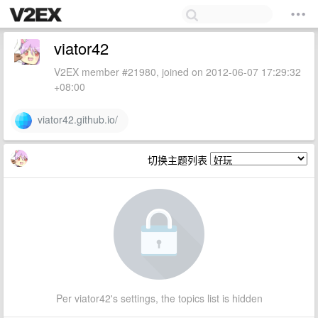
viator42
V2EX member #21980, joined on 2012-06-07 17:29:32
+08:00
viator42.github.io/
切换主题列表
Per viator42's settings, the topics list is hidden