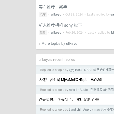
买车推荐，新手
汽车
•
ulikeyc
•
Oct 23, 2024
• Lastly replied by
sa
新人推荐相机 sony 松下
摄影
•
ulikeyc
•
Feb 26, 2024
• Lastly replied by
k
More topics by ulikeyc
»
ulikeyc's recent replies
Replied to a topic by
zjyg1993
NAS
给兄弟们推荐一
›
›
大佬！求个码 MjAxMnljQHNpbmEuY29t
Replied to a topic by
Aviciii
Apple
有昨晚买 air 
›
›
昨天买的， 今天到了， 然后又退了 🤪
Replied to a topic by
tiandishi
Apple
mac 无损播
›
›