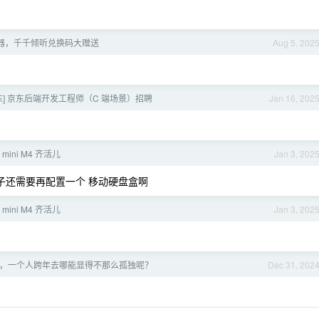
放器，千千倾听兑换码大赠送
Aug 5, 202
京东] 京东后端开发工程师（C 端场景）招聘
Jan 16, 202
 mini M4 齐活儿
Jan 3, 202
子还需要再配置一个 移动硬盘盒啊
 mini M4 齐活儿
Jan 3, 202
号了，一个人跨年去哪能显得不那么孤独呢？
Dec 31, 202