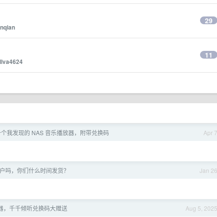
29
nqian
11
illva4624
个我发现的 NAS 音乐播放器，附带兑换码
Apr 
的用户吗，你们什么时间发货？
Jan 2
放器，千千倾听兑换码大赠送
Aug 5, 202