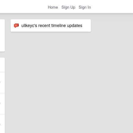
Home
Sign Up
Sign In
ulikeyc's recent timeline updates