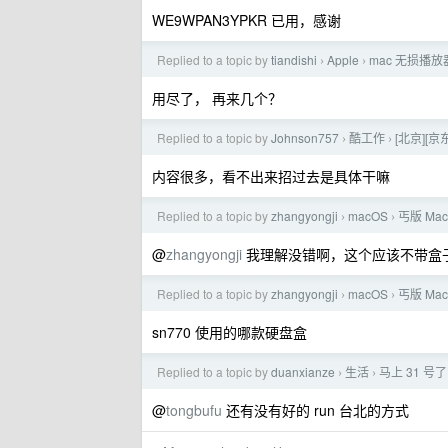
WE9WPAN3YPKR 已用，感谢
Replied to a topic by
tiandishi
Apple
mac 无损播
›
›
用尽了， 再来几个？
Replied to a topic by
Johnson757
酷工作
[北京][
›
›
内容很多，看不出来招过去是具体干嘛
Replied to a topic by
zhangyongji
macOS
丐版 Mac
›
›
@
zhangyongji
我理解没错啊，这个应该不带盒
Replied to a topic by
zhangyongji
macOS
丐版 Mac
›
›
sn770 使用的哪款硬盘盒
Replied to a topic by
duanxianze
生活
马上 31 
›
›
@
tongbufu
还有没有好的 run 台北的方式