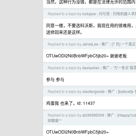
当然，这种行为没错，都是在法律允许的范围内
Replied to a topic by
luckyjoe
问与答
扫地机器人求
›
›
同意一楼，不要选科沃斯，我现在用的很难用，
送修回来还是这样。
Replied to a topic by
JarvisLee
推广
[7 月] 一个
›
›
OTUwODI2N0BnbWFpbC5jb20= 谢谢老板
Replied to a topic by
daxiaolian
推广
“万一免五”股票
›
›
参与 参与
Replied to a topic by
xiaofangcode
推广
[bytec
›
›
鸡蛋我 也来了，id: 11437
Replied to a topic by
qili36585009
推广
[HappyC
›
›
验额度**
OTUwODI2N0BnbWFpbC5jb20=