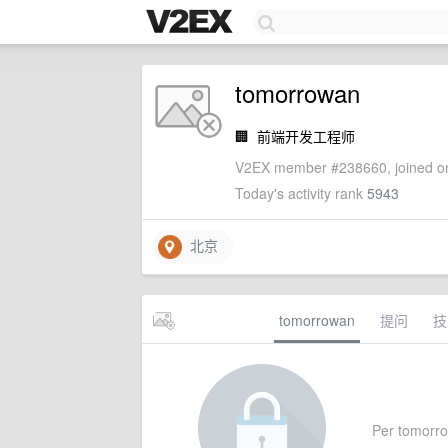
tomorrowan
🏢
前端开发工程师
V2EX member #238660, joined on
Today's activity rank
5943
北京
tomorrowan
提问
技
Per tomorrow