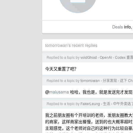
Deals
info,
tomorrowan's recent replies
Replied to a topic by
voidGhost
OpenAI
Codex 重置，
›
›
今天又重置了吧？
Replied to a topic by
tomorrowan
分享发现
这下 C
›
›
@
malusama
哈哈，我也是，就是发送完才发现
Replied to a topic by
FakerLeung
生活
中午外卖选了
›
›
我之前朋友圈有个开培训的老师，发朋友圈教大
的商家，这样商家出餐慢，送到的也大概率超时
主观感觉，这个老师对自己的这种行为比较自豪