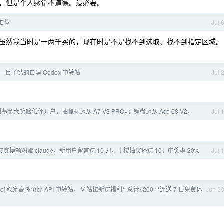
，但是个人感觉不道德。没必要。
推荐
Jul 
虽然我当时是一两千买的，现在时是不是找不到选取、找不到指定区域。
真正一目了然的自建 Codex 中转站
Jul 
基金大笑脸低佣开户，抽鼠标迈从 A7 V3 PRO+；键盘迈从 Ace 68 V2。
Jul 
at]v 友赛博领鸡蛋 claude，新用户留言送 10 刀，十楼抽奖还送 10，中奖率 20%
Jul 
ode] 稳定高性价比 API 中转站， V 站拉新送福利**总计$200 **连送 7 日免费体
Jun 2