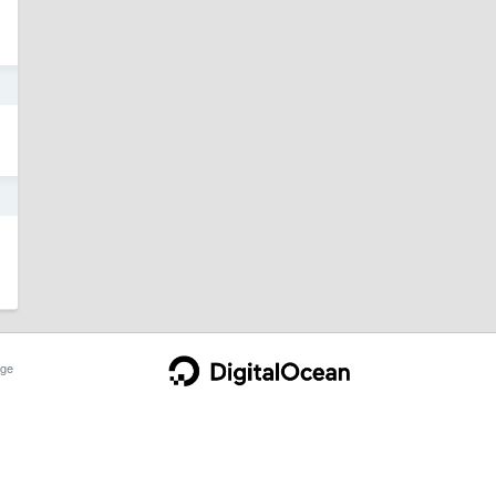
1
1
ge