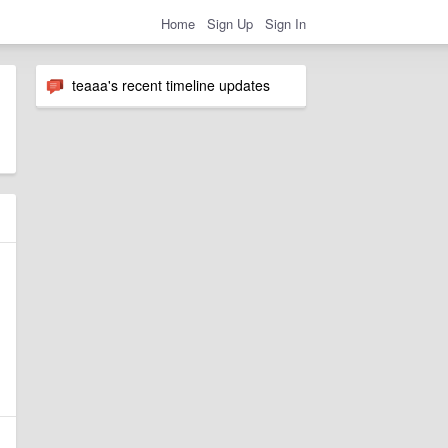
Home
Sign Up
Sign In
teaaa's recent timeline updates