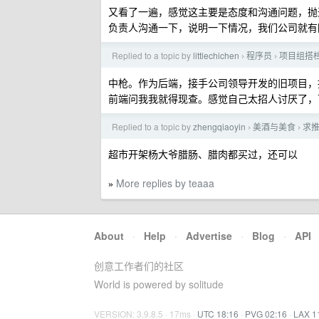
又看了一遍，感觉这主要是态度和沟通问题，抛
负责人沟通一下，说明一下情况，我们公司就有
Replied to a topic by
littlechichen
程序员
项目组搭
›
›
中枪。作为后端，接手公司领导开发的旧项目，接
前端问我我就得现查。感觉自己太招人讨厌了，
Replied to a topic by
zhengqiaoyin
美酒与美食
求
›
›
超市开架杨大爷腊肠、腊肉都买过，还可以
More replies by teaaa
»
About
·
Help
·
Advertise
·
Blog
·
API
创意工作者们的社区
World is powered by solitude
VERSION: 3.9.8.5 · 17ms ·
UTC 18:16
·
PVG 02:16
·
LAX 1