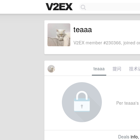
teaaa
V2EX member #230366, joined on
teaaa
提问
技术
Per teaaa's 
Deals
info,