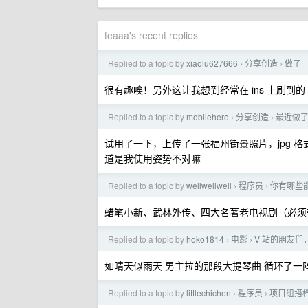
teaaa's recent replies
Replied to a topic by
xiaolu627666
分享创造
做了一个
›
›
很有趣唉！另外这让我想到经常在 ins 上刷到的 
Replied to a topic by
mobilehero
分享创造
最近做了个
›
›
试用了一下，上传了一张福州街景照片，jpg 格式。报错了 Unexp
道是我使用姿势不对嘛
Replied to a topic by
wellwellwell
程序员
你有哪些
›
›
蜡笔小新、武林外传、四大名著老电视剧（必须
Replied to a topic by
hoko1814
电影
V 站的朋友们
›
›
如晴天似雨天 男主拉的那段大提琴曲 循环了一
Replied to a topic by
littlechichen
程序员
项目组搭
›
›