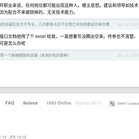
开职业来说，任何岗位都可能出现这种人。楼主息怒。建议和领导如技术
因为配合不来被辞掉的，无关技术能力。
档的后端实在太不专业，几次都差点忍不住想之间当他面说出来吐槽
Jan 22, 202
口文档他甩了个 excel 给我，一直想重写没腾出空来。传参也不清楚，
可是怎么办呢
推荐一个麻辣腊肠的店铺（亲测好吃的那种）
Jan 15, 202
·
FAQ
·
Solana
·
1053 Online
Highest 6679
·
Select Langua
1:16
·
JFK 14:16