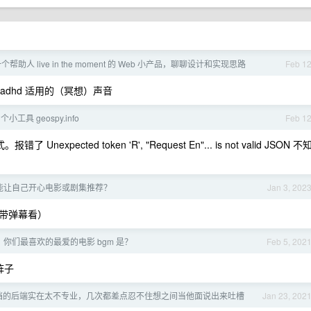
帮助人 live in the moment 的 Web 小产品，聊聊设计和实现思路
Feb 1
adhd 适用的（冥想）声音
小工具 geospy.info
Feb 1
ected token 'R', "Request En"... is not valid JSON 不
能让自己开心电影或剧集推荐？
Jan 3, 202
带弹幕看）
，你们最喜欢的最爱的电影 bgm 是？
Feb 5, 202
阵子
档的后端实在太不专业，几次都差点忍不住想之间当他面说出来吐槽
Jan 23, 202