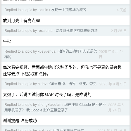
Replied to a topic by jsomin
发现一个顶级华为域名
4 天前
›
放到月亮上有亮点😂
Replied to a topic by rossroma
绕过退税查询前端校验方法
2 月 25 日
›
牛批
Replied to a topic by xueyuehua
油管的正确打开方式是怎
2025 年 9 月 24
›
日
样的
每次看完视频，后面都会跳出这种类型的，但我也不是真的感兴趣。
还得去点`不感兴趣`点掉。
Replied to a topic by hidev
Offer 选择：拓竹、虾皮、夸克
2025 年 9 月 5 日
›
太强了，话说面试问你 GAP 时长了吗，是咋说的
Replied to a topic by zhongxiaoqian
现在注册 Claude 是不是不
2025 年 6
›
月 24 日
用手机号了？ 我 Google 账户直接登录了
谢谢提醒 注册成功
Replied to a topic by nszbf
小红薯开发者模式模式
2025 年 6 月 18 日
›