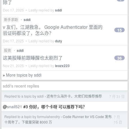
除了
Dec 17, 2025 • Lastly replied by
sddi
新手求助
•
sddi
v 友们，江湖救急， Google Authenticator 里面的
15
验证码都没了，怎么办？
Dec 17, 2025 • Lastly replied by
duty
投资
•
sddi
这美股睡前跟睡醒也太剧烈了
36
Nov 21, 2025 • Lastly replied by
leozx223
More topics by sddi
»
sddi's recent replies
Replied to a topic by sddi
还有什么海外卡，大佬们给推荐推荐
7 月 31 日
›
@
snail521
#3 你好，哪个卡呀 可以推荐下吗？
Replied to a topic by formulahendry
Code Runner for VS Code 发布
7 月
›
15 日
十周年了，下载量突破 8000 万