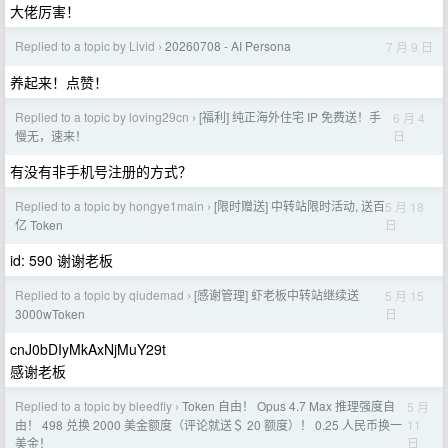
大佬厉害！
Replied to a topic by Livid
20260708 - AI Persona
7 月 9 日
›
养起来！点赞！
Replied to a topic by loving29cn
[福利] 纯正海外住宅 IP 免费送！手
6 月 4
›
日
慢无，速来！
有没有非手机号注册的方式？
Replied to a topic by hongye1main
[限时赠送] 中转站限时活动, 送百
5 月 18
›
日
亿 Token
id: 590 谢谢老板
Replied to a topic by qiudemad
[感谢管理] 虾老板中转站继续送
5 月 15
›
日
3000wToken
cnJ0bDIyMkAxNjMuY29t
感谢老板
Replied to a topic by bleedfly
Token 自由！ Opus 4.7 Max 推理强度自
5 月
›
11
由！ 498 兑换 2000 美金额度（评论就送＄ 20 额度）！ 0.25 人民币换一
日
美金！