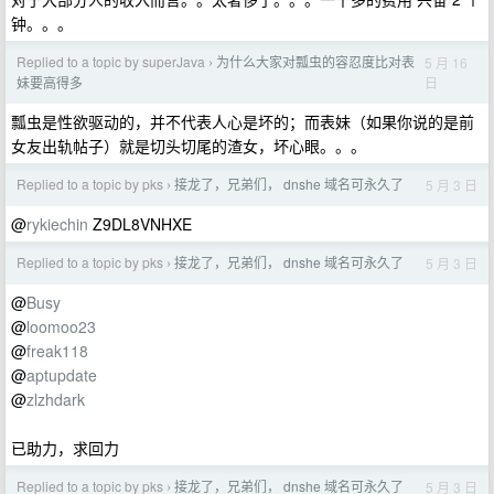
钟。。。
Replied to a topic by superJava
为什么大家对瓢虫的容忍度比对表
5 月 16
›
日
妹要高得多
瓢虫是性欲驱动的，并不代表人心是坏的；而表妹（如果你说的是前
女友出轨帖子）就是切头切尾的渣女，坏心眼。。。
Replied to a topic by pks
接龙了，兄弟们， dnshe 域名可永久了
5 月 3 日
›
@
rykiechin
Z9DL8VNHXE
Replied to a topic by pks
接龙了，兄弟们， dnshe 域名可永久了
5 月 3 日
›
@
Busy
@
loomoo23
@
freak118
@
aptupdate
@
zlzhdark
已助力，求回力
Replied to a topic by pks
接龙了，兄弟们， dnshe 域名可永久了
5 月 3 日
›