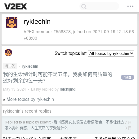
rykiechin
V2EX member #556378, joined on 2021-09-19 12:18:56
+08:00
Switch topics list
问与答
•
rykiechin
我的生命倒计时可能不足五年，我要如何高质量的
160
过好剩余的每一天？
May 13, 2024 • Lastly replied by
fbichijing
More topics by rykiechin
»
rykiechin's recent replies
Replied to a topic by rxswift
看《感觉女友很爱去看演唱会，不想让她去
7 月
›
3 日
怎么办》有感，人生真正的享受是什么
对于大部分人的收入而言。。太奢侈了。。。一千多的费用 兴奋 2 个