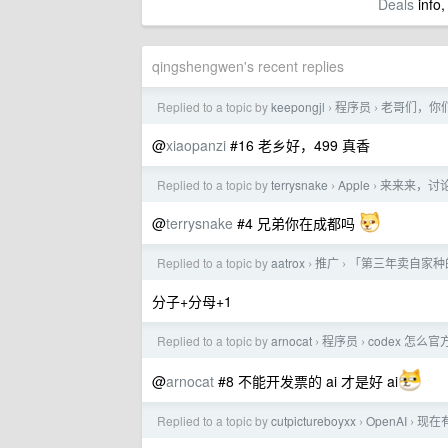
Deals
info,
qingshengwen's recent replies
Replied to a topic by
keepongjl
程序员
老哥们，你们
›
›
@
xiaopanzi
#16 老乡好，499 真香
Replied to a topic by
terrysnake
Apple
来来来，讨
›
›
@
terrysnake
#4 兄弟你在成都吗
Replied to a topic by
aatrox
推广
「第三年卖自家种
›
›
分子+分母+1
Replied to a topic by
arnocat
程序员
codex 怎么
›
›
@
arnocat
#8 不能开发票的 ai 才是好 ai
Replied to a topic by
cutpictureboyxx
OpenAI
现在有
›
›