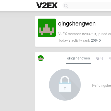
qingshengwen
V2EX member #293719, joined on
Today's activity rank
20845
qingshengwen
提问
Per qingshen