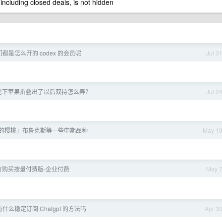
 including closed deals, is not hidden
都是怎么开的 codex 的会员呢
Jul 3
论下苹果折叠出了以后双持怎么弄？
Jul 2
的樱桃」布鲁克斯等一些中期品种
May 1
官方购买按量付费版-企业付费
May 
什么稳定订阅 Chatgpt 的方法吗
Apr 3