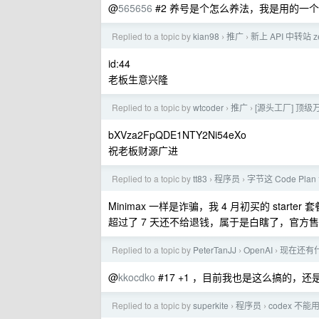
@
565656
#2 养号是个怎么养法，我是用的一个
Replied to a topic by
kian98
推广
新上 API 中转站 
›
›
id:44
老板生意兴隆
Replied to a topic by
wtcoder
推广
[源头工厂] 顶级万
›
›
bXVza2FpQDE1NTY2Ni54eXo
祝老板财源广进
Replied to a topic by
tt83
程序员
字节这 Code Pla
›
›
Minimax 一样是诈骗，我 4 月初买的 st
超过了 7 天还不给退钱，属于是白瞎了，官方
Replied to a topic by
PeterTanJJ
OpenAI
现在还有什
›
›
@
kkocdko
#17 +1 ，目前我也是这么搞的，
Replied to a topic by
superkite
程序员
codex 不能
›
›