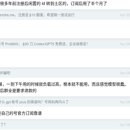
很多年前注册后闲置的 id 转到土区的，订阅后用了半个月了
zerofra.me，注册送 $10 额度，希望搞一波试运行
Apr 3
号 ProMAX， $30 刀 Codex/GPT5 免费送，企业级稳定！
Apr 2
n 诈骗吧
Apr 2
arter 套餐，一到下午用的时候就负载过高，根本就不能用，而且感觉模型很蠢。
售后群全是要求退款的
么 gpt 账号 plus 的渠道吗？号商别再内斗了
Apr 2
还是自己的号官方订阅靠谱
用了？
Apr 2