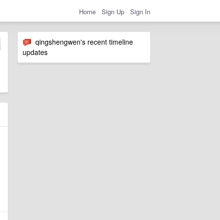
Home
Sign Up
Sign In
qingshengwen's recent timeline
updates