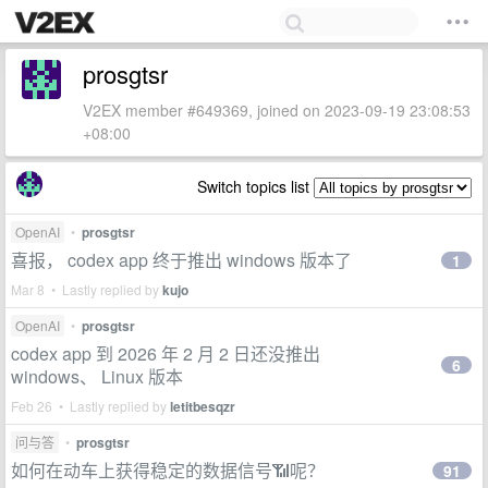
prosgtsr
V2EX member #649369, joined on 2023-09-19 23:08:53
+08:00
Switch topics list
OpenAI
•
prosgtsr
喜报， codex app 终于推出 windows 版本了
1
Mar 8 • Lastly replied by
kujo
OpenAI
•
prosgtsr
codex app 到 2026 年 2 月 2 日还没推出
6
windows、 Linux 版本
Feb 26 • Lastly replied by
letitbesqzr
问与答
•
prosgtsr
如何在动车上获得稳定的数据信号📶呢？
91