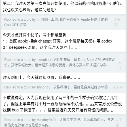
第二：我昨天才第一次充值开始使用，他以前的价格因为我不用所以
我也没关心过啊，这没问题吧？
Replied to a topic by lm1368
上周, 我同事的美区 Apple 拒绝了他的
3 天
›
前
ChatGPT 订阅
今天才点开两个帖子，两个都是噩耗
1：美区 apple 拒绝 chatgpt 订阅，这个我是每天都在用 codex
2：deepseek 涨价，这个我昨天刚冲上。。
3
Replied to a topic by qxmqh
计划近期整体上调 DeepSeek API 服务的定
›
天
价，预计涨幅较大，请合理安排您的使用。具体方案以正式通知为准。
前
昨天刚用上，今天就通知涨价，我真是。。。
Replied to a topic by skylong8
求推荐梯子，最好是自用过好多年的
4 天前
›
不敢说稳定，因为我现在使用了两三年的一个梯子确实稳定了几年
了，但是上半年有几个月一直断断续续不好用。。后来官方发公告说
找到 bug 了恢复了。。。结果最近几天又开始有奇怪的问题。。
Replied to a topic by Mayday9421
大家觉不觉得，考公成功的人，各方
4 天
›
前
面能力在社会上也是超水准的。