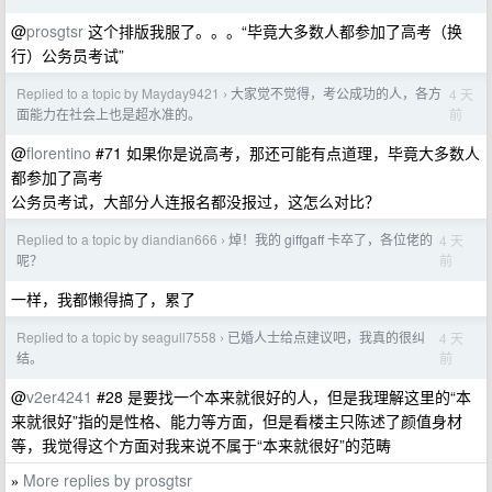
@
prosgtsr
这个排版我服了。。。“毕竟大多数人都参加了高考（换
行）公务员考试”
Replied to a topic by Mayday9421
大家觉不觉得，考公成功的人，各方
4 天
›
前
面能力在社会上也是超水准的。
@
florentino
#71 如果你是说高考，那还可能有点道理，毕竟大多数人
都参加了高考
公务员考试，大部分人连报名都没报过，这怎么对比？
Replied to a topic by diandian666
焯！我的 giffgaff 卡卒了，各位佬的
4 天
›
前
呢？
一样，我都懒得搞了，累了
Replied to a topic by seagull7558
已婚人士给点建议吧，我真的很纠
4 天
›
前
结。
@
v2er4241
#28 是要找一个本来就很好的人，但是我理解这里的“本
来就很好”指的是性格、能力等方面，但是看楼主只陈述了颜值身材
等，我觉得这个方面对我来说不属于“本来就很好”的范畴
More replies by prosgtsr
»