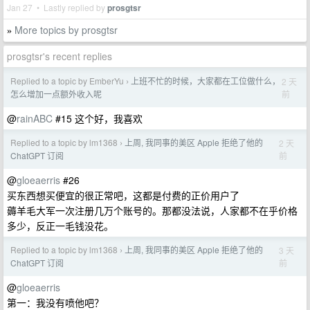
Jan 27 • Lastly replied by
prosgtsr
More topics by prosgtsr
»
prosgtsr's recent replies
Replied to a topic by EmberYu
上班不忙的时候，大家都在工位做什么，
2 天
›
前
怎么增加一点额外收入呢
@
rainABC
#15 这个好，我喜欢
Replied to a topic by lm1368
上周, 我同事的美区 Apple 拒绝了他的
2 天
›
前
ChatGPT 订阅
@
gloeaerris
#26
买东西想买便宜的很正常吧，这都是付费的正价用户了
薅羊毛大军一次注册几万个账号的。那都没法说，人家都不在乎价格
多少，反正一毛钱没花。
Replied to a topic by lm1368
上周, 我同事的美区 Apple 拒绝了他的
3 天
›
前
ChatGPT 订阅
@
gloeaerris
第一：我没有喷他吧？