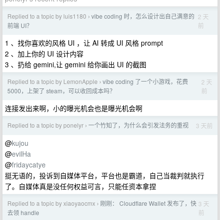
Replied to a topic by luis1180
vibe coding 时，怎么设计出自己满意的
2 天
›
前
前端 UI？
1 、找你喜欢的风格 UI ，让 AI 转成 UI 风格 prompt
2 、加上你的 UI 设计内容
3 、扔给 gemini,让 gemini 给你画出 UI 的截图
Replied to a topic by LemonApple
vibe coding 了一个小游戏，花费
2 天
›
前
5000，上架了 steam，可以收回成本吗？
连接发出来啊，小的曝光机会也是曝光机会啊
Replied to a topic by ponelyr
一个竹知了，为什么会引发法务的重视
3 天前
›
@
kujou
@
evilHa
@
fridaycatye
挺无语的，投诉到自媒体平台，平台也是霸道，自己当裁判就执行
了。自媒体真是没任何权益可言，只能任资本拿捏
Replied to a topic by xiaoyaocmx
刚刚： Cloudflare Wallet 发布了，快
3 天
›
前
去领 handle