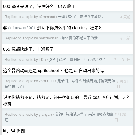
000-999 是没了，没啥好名，01A 收了
Replied to a topic by c0mmand
云雾跑路了，求推荐中转站。
4 天前
›
@
yiqianwan2001
想问下你怎么用的 claude ，稳定吗
Replied to a topic by nanxiaonan
单休真的不是人干的活
5 天前
›
855 我都快废了，上班颓了
Replied to a topic by LDa
[GPT] 这次，真的是一句话做游戏了
7 月 31 日
›
这个骨骼动画还是 spritesheet ？也是 ai 自动出来的吗
Replied to a topic by zbm0711
兄弟们，从什么时候开始打游戏无法
7 月 31
›
日
获得快乐了？
说明你精力不足，精力足，还是很想玩的，最近 coa 飞升计划，玩的
挺爽
Replied to a topic by yianyan
我的中转站试运营了 来注册领点额度
7 月 29
›
日
吧
id：34 谢谢