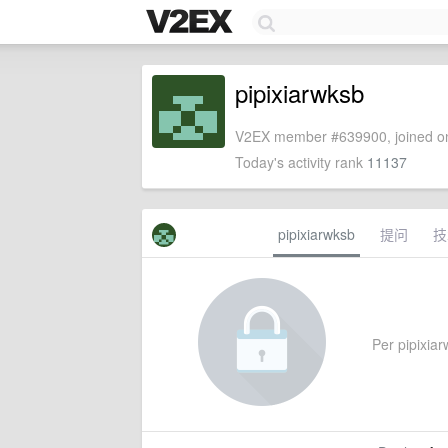
pipixiarwksb
V2EX member #639900, joined on
Today's activity rank
11137
pipixiarwksb
提问
技
Per pipixiar