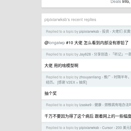
Deals
info,
pipixiarwksb's recent replies
Replied to a topic by
pipixiarwksb
投资
大佬们 买
›
›
@
longaiwp
#10 大佬 怎么看到内部没有掺铅了
Replied to a topic by
Jay628
分享创造
「听记」一款
›
›
大佬 用的啥模型啊
Replied to a topic by
zhouyanliang
推广
时隔半年，
›
›
经历。 [感谢 V2EX + 抽奖]
抽个奖
Replied to a topic by
lzaske9
健康
颈椎病有啥办法
›
›
千万不要因为得了这个病后 跟着网上的一些幅
Replied to a topic by
pipixiarwksb
Cursor
200 美元
›
›