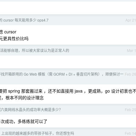
的 cursor 每天能用多少 ops4.7
Apr 2
cursor
 美元更具性价比吗
活能够自理，所以被大家误认为是正常人的
Mar 
寻找开箱即用的 Go Web 模板（需 GORM + DI + 垂直切片架构），顺便探讨一
Feb 2
 spring 那套搬过来 ，还不如直接用 java ，更成熟，go 设计初衷也
过程，根本不同的设计理念
超六类网线水晶头的成功率大概是多少？
Feb 2
一次成功，多练练就可以了
v2 上出现的越来越多的带孩子帖子，你还想生吗
Feb 1