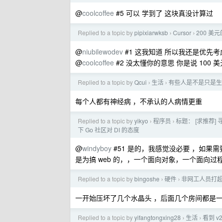
@
coolcoffee
#5 可以 学到了 这块真没计算过
Replied to a topic by
pipixiarwksb
Cursor
200 美元
›
›
@
niubilewodev
#1 这我知道 所以我还是优先考虑 
@
coolcoffee
#2 没太懂你的意思 你是说 100
Replied to a topic by
Qcui
生活
有些人是不是只是生
›
›
每个人都有神经病 ，不承认的人病情更重
Replied to a topic by
yikyo
程序员
标题： [求推荐] 
›
›
下 Go 社区对 DI 的态度
@
windyboy
#51 是的，我感觉没必要 ，如果需要把
是为搞 web 的，，一个面向对象，一个面向
Replied to a topic by
bingoshe
硬件
非网工人员打
›
›
一开始压坏了几个水晶头 ，后面几个房间都是
Replied to a topic by
yifangtongxing28
生活
看到 
›
›