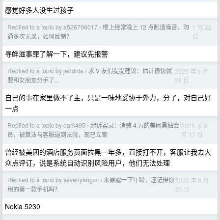
感觉好多人没生过孩子
Replied to a topic by a526796017
楼上经常晚上 12 点制造噪音，沟
1 月 22
›
日
通多次无果，如何反制？
寻衅滋事罪了解一下，建议先报警
Replied to a topic by jeddida
求 V 友们提提建议：估计很快就
2025 年 9 月
›
28 日
要和女朋友分手了...
自己的事在家里做不了主，只是一味地妥协于外力，分了，对自己好
一点
Replied to a topic by dark495
起诉实录：消费 4 万的美团黑钻会
2025 年 9
›
月 17 日
员，被算法与客服逼到法院，现已立案
曾经被美团的酒店服务页面拉黑一年多，直接打不开，客服让我去大
众点评订，说是系统自动识别风险用户，他们无法处理
Replied to a topic by sevenyangcc
来暴露一下年龄，还记得你
2025 年 8 月
›
25 日
用的第一款手机吗？
Nokia 5230