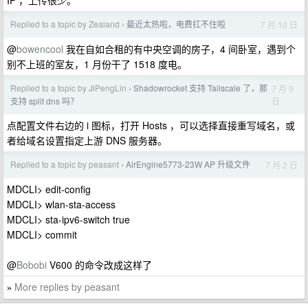
IP ，上传很少。
Replied to a topic by Zealand
最近太热啦，电费扛不住啦
7 月 10 日
›
@
bowencool
我在自如合租的有中央空调的房子，4 间卧室，遇到个
别不上班的室友，1 月份干了 1518 度电。
Replied to a topic by JiPengLin
Shadowrocket 支持 Tailscale 了，那
7 月 9
›
日
支持 split dns 吗？
点配置文件右边的 i 图标，打开 Hosts ，可以选择直接重写域名，或
者给域名设置指定上游 DNS 服务器。
Replied to a topic by peasant
AirEngine5773-23W AP 升级文件
7 月 2 日
›
MDCLI> edit-config
MDCLI> wlan-sta-access
MDCLI> sta-ipv6-switch true
MDCLI> commit
@
Bobobi
V600 的命令改成这样了
More replies by peasant
»