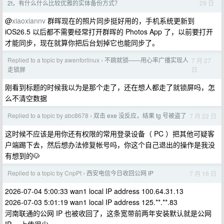
29 日
2t，有什么什么比较优雅的实体备份方式？
@
xiaoxiannv
群晖现在的照片同步挺好用的，手机系统更新到
iOS26.5 以后都不需要经常打开群晖的 Photos App 了，以前要打开
才能同步，现在就算你把后台划掉它也能同步了。
Replied to a topic by awenforlinux
不跳就锁——用心率广播实现人
7 月 27
›
日
走锁屏
刚看到标题的时候我以为是那个走了，还在想人都走了就锁屏吗，怎
么不清空数据
Replied to a topic by abc8678
双击 exe 没反应，结果 tg 号被盗了
7 月 22 日
›
这时候不应该是用你还有权限的常用登录设备（ PC ）把其他可疑客
户端踢下去，然后想办法修复帐号吗，你这个自己退出的操作是我没
有想到的🐶
Replied to a topic by CnpPt
西安电信今日收回公网 IP
7 月 16 日
›
2026-07-04 5:00:33 wan1 local IP address 100.64.31.13
2026-07-03 5:01:19 wan1 local IP address 125.**.**.83
河南联通的公网 IP 也被收回了，这条宽带前两年安装默认就是公网