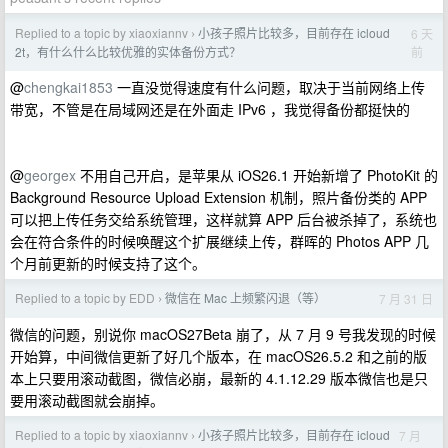
Replied to a topic by xiaoxiannv
小孩子照片比较多，目前存在 icloud
6 天
›
前
2t，有什么什么比较优雅的实体备份方式？
@
chengkai1853
一直没觉得速度有什么问题，取决于当前网络上传
带宽，不管是在局域网还是在外面走 IPv6 ，我觉得备份都挺快的
@
georgex
不用自己开启，是苹果从 iOS26.1 开始新增了 PhotoKit 的
Background Resource Upload Extension 机制，照片备份类的 APP
可以把上传任务交给系统管理，这样就算 APP 后台被杀掉了，系统也
会在符合条件的时候唤醒这个扩展继续上传，群晖的 Photos APP 几
个月前更新的时候支持了这个。
Replied to a topic by EDD
微信在 Mac 上频繁闪退（等）
7 月 31 日
›
微信的问题，别说你 macOS27Beta 崩了，从 7 月 9 号我发现的时候
开始算，中间微信更新了好几个版本，在 macOS26.5.2 和之前的版
本上只要用滚动截图，微信必崩，最新的 4.1.12.29 版本微信也是只
要用滚动截图就会崩掉。
Replied to a topic by xiaoxiannv
小孩子照片比较多，目前存在 icloud
7 月
›