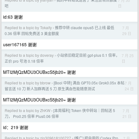
7 月 30
›
日
吧
id:63 谢谢
Replied to a topic by Tokaify
推荐中转 claude opus5 已上线 最低
7 月
›
29 日
0.36 倍率 回帖免费送 3 美金额度
user167165 谢谢
Replied to a topic by doveray
小站依旧稳定目前 gpt-plus 0.1 倍率，
7 月 25
›
日
正价 pro 号池 0.18 倍率
MTI2MjQzMDU3OUBxcS5jb20= 谢谢
Replied to a topic by bbrow
[Bool 中转] 满血 GPT0.05x Grok0.05x 本帖
7 月
›
24 日
留言送 10 刀 新人加群再送 5 刀 原生满血性能随意测试
MTI2MjQzMDU3OUBxcS5jb20= 谢谢
Replied to a topic by ZhKW
[本周福利] Token 侠中转站｜回帖送 5
7 月
›
21 日
刀， Pro0.25 倍率 Plus0.06 倍率
id：219 谢谢
Replied to a topic by zlo309618100727
[推广] 把自用的 Codex Pro
7 月
›