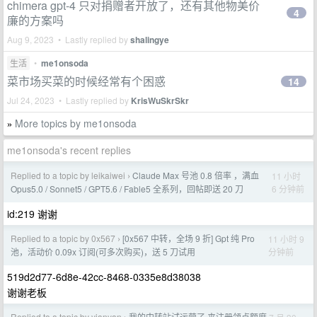
chimera gpt-4 只对捐赠者开放了，还有其他物美价
4
廉的方案吗
Aug 9, 2023 • Lastly replied by
shalingye
生活
•
me1onsoda
菜市场买菜的时候经常有个困惑
14
Jul 24, 2023 • Lastly replied by
KrisWuSkrSkr
More topics by me1onsoda
»
me1onsoda's recent replies
Replied to a topic by leikaiwei
Claude Max 号池 0.8 倍率 ，满血
11 小时
›
6 分钟前
Opus5.0 / Sonnet5 / GPT5.6 / Fable5 全系列，回帖即送 20 刀
id:219 谢谢
Replied to a topic by 0x567
[0x567 中转，全场 9 折] Gpt 纯 Pro
11 小时 9
›
分钟前
池，活动价 0.09x 订阅(可多次购买)，送 5 刀试用
519d2d77-6d8e-42cc-8468-0335e8d38038
谢谢老板
Replied to a topic by yianyan
我的中转站试运营了 来注册领点额度