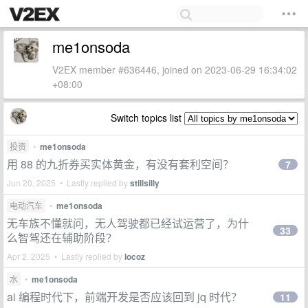
me1onsoda
V2EX member #636446, joined on 2023-06-29 16:34:02
+08:00
Switch topics list
投资
•
me1onsoda
用 88 的九折券买实体黄金，有没有套利空间？
7
Jun 20, 2025 • Lastly replied by
stillsilly
电动汽车
•
me1onsoda
无车族不懂就问，无人驾驶都已经试运营了，为什
33
么智驾还在辅助阶段？
Apr 2, 2025 • Lastly replied by
locoz
水
•
me1onsoda
ai 编程时代下，前端开发是否应该回到 jq 时代？
11