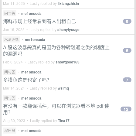
Mar 11, 2025 • Lastly replied by
lixiangzhixin
问与答
•
me1onsoda
海鲜市场上经常看到有人出租自己
9
Jan 16, 2025 • Lastly replied by
shenyiyouge
水深火热
•
me1onsoda
A 股这波暴毙真的是因为各种转融通之类的制度上
5
的漏洞吗
Feb 6, 2024 • Lastly replied by
showgood163
问与答
•
me1onsoda
多摸鱼这是也寄了吗？
7
Mar 14, 2024 • Lastly replied by
wslmq
问与答
•
me1onsoda
有没有一款翻译插件，可以在浏览器看本地 pdf 使
12
用？
Aug 30, 2023 • Lastly replied by
Tina17
程序员
•
me1onsoda