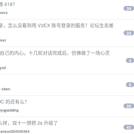
等 618？
34
amrx
登录，怎么没看到用 V2EX 账号登录的服务？论坛生态差
24
ker
挖掘自己的内心。十几轮对话完成后，仿佛做了一场心灵
4
kyzd
5
by
eben
 OC 的还有么？
26
wyqpadding
怎么样，双十一想把 2s 升级了
41
y
anson264556364