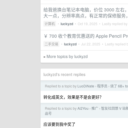
给我爸换台笔记本电脑，价位 3000 
大一点，分辨率高点，有正常的保修服务
计算机
•
luckyzd
•
Oct 19, 2025
• Lastly replied b
￥ 700 收个教育优惠送的 Apple Pencil Pr
二手交易
•
luckyzd
•
Jul 22, 2025
• Lastly replied 
More topics by luckyzd
»
luckyzd's recent replies
Replied to a topic by
LuoDiNate
程序员
烧了 6B+ 
›
›
转化成英文，效果是不是会更好？
Replied to a topic by
Ai2You
推广
智友社回馈 V 站
›
›
品号
应该要到我中奖了