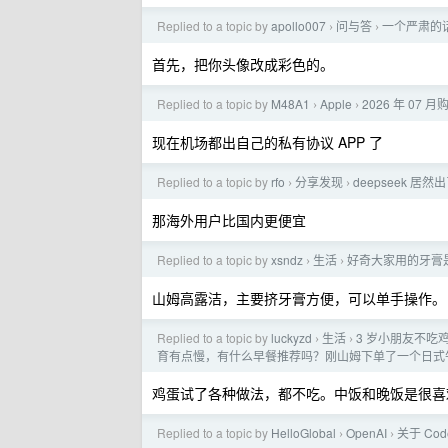
Replied to a topic by
apollo007
问与答
一个严肃的
›
›
首先，把你头像改成彩色的。
Replied to a topic by
M48A1
Apple
2026 年 07 月购
›
›
现在机场都出自己的私有协议 APP 了
Replied to a topic by
rfo
分享发现
deepseek 居
›
›
那海外用户比国内更便宜
Replied to a topic by
xsndz
生活
好奇大家用的牙膏
›
›
山姆高露洁，主要挤牙膏方便，可以单手操作。
Replied to a topic by
luckyzd
生活
3 岁小朋友不
›
›
育有点慢，有什么早餐推荐吗？刚山姆下单了一个日式
鸡蛋试了各种做法，都不吃。中饭和晚饭是很喜
Replied to a topic by
HelloGlobal
OpenAI
关于 Cod
›
›