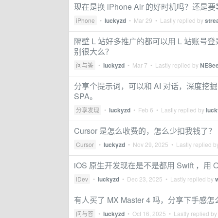
现在是换 iPhone Air 的好时机吗？还是要
iPhone
•
luckyzd
•
Mar 29
• Lastly replied by
stre
隔壁 L 站好多推广的都可以用 L 站账号
别很大么？
问与答
•
luckyzd
•
Mar 7
• Lastly replied by
NESee
分享个提示词，可以和 AI 对话，深度
SPA。
分享发现
•
luckyzd
•
Feb 6
• Lastly replied by
luc
Cursor 是怎么收费的，怎么少扣我钱了？
Cursor
•
luckyzd
•
Nov 29, 2025
• Lastly replied 
iOS 原生开发现在是不是都用 Swift ，用
iDev
•
luckyzd
•
Dec 23, 2025
• Lastly replied by
有人买了 MX Master 4 吗，分享下手感
问与答
•
luckyzd
•
Oct 16, 2025
• Lastly replied b