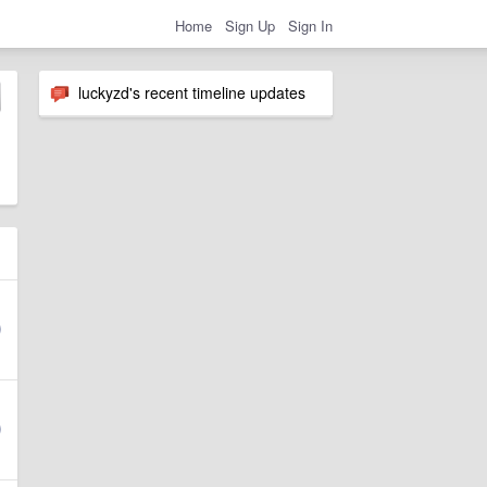
Home
Sign Up
Sign In
luckyzd's recent timeline updates