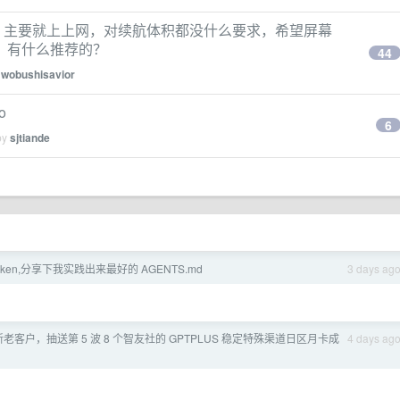
左右，主要就上上网，对续航体积都没什么要求，希望屏幕
，有什么推荐的？
44
y
wobushisavior
o
6
by
sjtiande
token,分享下我实践出来最好的 AGENTS.md
3 days ag
新老客户，抽送第 5 波 8 个智友社的 GPTPLUS 稳定特殊渠道日区月卡成
4 days ag