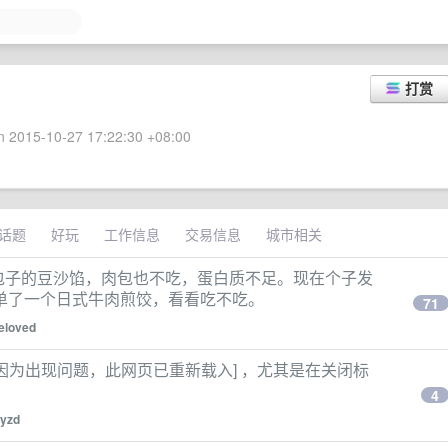
打赏
 2015-10-27 17:22:30 +08:00
话题
好玩
工作信息
交易信息
城市相关
包子的豆沙馅，肉包也不吃，蛋白质不足。现在个子发
单了一个日式牛肉煎饺，看看吃不吃。
71
eloved
 经常报错 [因为出现问题，此网页已重新载入] ，尤其是在关闭标
4
kyzd