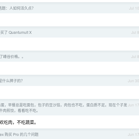
话题：人如何活久点？
Jul 1
买了 Quantumult X
Jul 
然出了峰谷价格。。
Jul 
是什么牌子的？
Jun 3
吃鸡蛋，早餐总是吃面包，包子的豆沙馅，肉包也不吃，蛋白质不足。现在个子发
Jun 1
牛肉煎饺，看看吃不吃。
欢吃肉，不吃蔬菜。
ex 购买 Pro 的几个问题
Jun 1