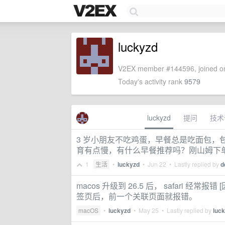
luckyzd
V2EX member #144596, joined on
Today's activity rank
9579
luckyzd
提问
技术
3 岁小朋友不吃鸡蛋，早餐总是吃面包，
育有点慢，有什么早餐推荐吗？刚山姆下
1
生活
•
luckyzd
•
Jun 22
• Lastly replied by
d
macos 升级到 26.5 后， safari
签页后，前一个关联页面就报错。
macOS
•
luckyzd
•
May 25
• Lastly replied by
luc