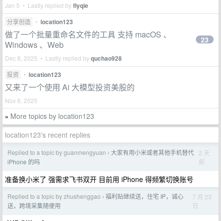
Jan 5 • Lastly replied by
flyqie
分享创造
•
location123
做了一个批量重命名文件的工具 支持 macOS 、
23
Windows 、Web
Dec 8, 2025 • Lastly replied by
quchao928
投资
•
location123
又来了一个使用 Ai 大模型投资美股的
Nov 6, 2025
More topics by location123
»
location123's recent replies
Replied to a topic by guanmengyuan
大家有用小米或者其他手机替代
2 天
›
前
iPhone 的吗
准备换小米了 强需求飞书双开 目前用 iPhone 得频繁切换账号
Replied to a topic by zhushenggao
福利贴继续送，住宅 IP，诚心
7 月 23
›
日
送，跨境采集随便用