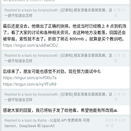
Replied to a topic by lionpizzicat0
[记录帖] 朋友准备去泰国发展，这
6 月 11
›
日
一趟不知道会怎样
最后还是没去，他做出了正确的抉择。他说当时已经晚上 8 点到机场
了，看了大家的讨论和各种相关资讯，去这种地方没着落，回国还会
被举报，索性就不去了。折损了将近 800rmb ，就算是买个教训吧。
https://imgur.com/a/ukKwODJ
Replied to a topic by lionpizzicat0
[记录帖] 朋友准备去泰国发展，这
6 月 10
›
日
一趟不知道会怎样
后续来了，朋友可能也感觉不对劲，现在努力面试中💪
https://imgur.com/a/mRXfuTe
https://imgur.com/a/nyYFoK9
Replied to a topic by lionpizzicat0
[记录帖] 朋友准备去泰国发展，这
6 月 10
›
日
一趟不知道会怎样
感谢大家的回复，我已将帖子发了给他看，希望他能有所改观🙏
Replied to a topic by tbphp
公益站 API 免费使用-可用
2025 年 6 月
›
30 日
Gemini、DeepSeek 和 OpenAI！