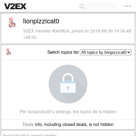
lionpizzicat0
V2EX member #345824, joined on 2018-08-30 19:34:48
+08:00
Switch topics list
Per lionpizzicat0's settings, the topics list is hidden
Deals
info, including closed deals, is not hidden
lionpizzicat0's recent replies