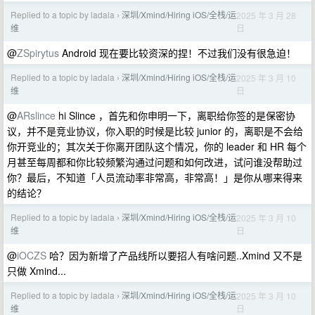
Replied to a topic by ladala
深圳/Xmind/Hiring iOS/全栈/运
2025 年 3 月 28
›
日
维
@
ZSpirytus
Android 现在要比较资深的捏！不过我们没有很急迫！
Replied to a topic by ladala
深圳/Xmind/Hiring iOS/全栈/运
2025 年 3 月 10
›
日
维
@
ARslince
hi Slince ，首先和你申明一下，离职给你签的是保密协
议，并不是竞业协议，你入职的时候是比较 junior 的，离职是不会给
你开竞业的；其次关于你离开团队这个情况，你的 leader 和 HR 每个
月甚至每周都和你比较频繁沟通过问题和如何改进，试问谁没帮助过
你？最后，不知道「人员流动率非常高，非常高！」是你从哪来得来
的结论？
Replied to a topic by ladala
深圳/Xmind/Hiring iOS/全栈/运
2025 年 3 月 10
›
日
维
@
iOCZS
哈？因为新增了产品线所以要招人有啥问题..Xmind 又不是
只做 Xmind...
Replied to a topic by ladala
深圳/Xmind/Hiring iOS/全栈/运
2025 年 3 月 10
›
日
维