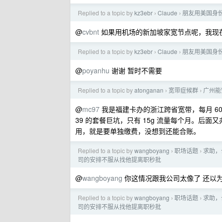
Replied to a topic by
kz3ebr
Claude
朋友用美国身份
›
›
@
cvbnt
如果用机场的新加坡家宽节点呢，我现在用
Replied to a topic by
kz3ebr
Claude
朋友用美国身份
›
›
@
poyanhu
谢谢 暂时不需要
Replied to a topic by
atonganan
宽带症候群
广州能
›
›
@
mc97
我是福建卡办的浙江跨省宽带，每月 60 
39 的套餐巨坑，只有 15g 流量每个月。后
用，就是要单独缴费，没想到还能合账。
Replied to a topic by
wangboyang
职场话题
求助，
›
›
司的安排不服从找他提离职秒批
@
wangboyang
你这情况跟我公司太像了 还以为在
Replied to a topic by
wangboyang
职场话题
求助，
›
›
司的安排不服从找他提离职秒批