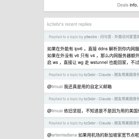
Deals
info,
kz3ebr's recent replies
Replied to a topic by
yitwotre
问与答
外面访问家里
›
›
如果在外能有 ipv6 ，直接 ddns 解析到你
如果在外没有 v6 只有 v4 ，那么内网服务器额外再搭 
启 ws ，直接让 wg 走 wstunnel 也能回家，
Replied to a topic by
kz3ebr
Claude
朋友用美国身份
›
›
@
limusi
我还真是用的自定义邮箱
Replied to a topic by
kz3ebr
Claude
朋友用美国身份
›
›
@
limusi
依旧坚挺，不知道是不是因为用的美国信
Replied to a topic by
kz3ebr
Claude
朋友用美国身份
›
›
@
artemisdiana
如果用机场的新加坡家宽节点呢，