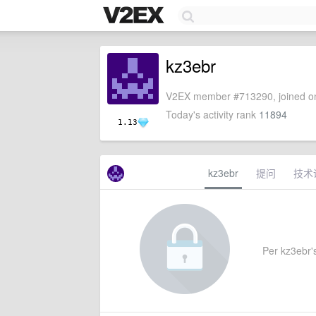
kz3ebr
V2EX member #713290, joined on
Today's activity rank
11894
1.13
kz3ebr
提问
技术
Per kz3ebr's