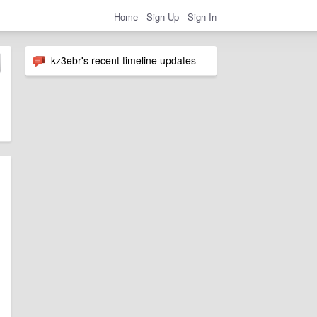
Home
Sign Up
Sign In
kz3ebr's recent timeline updates