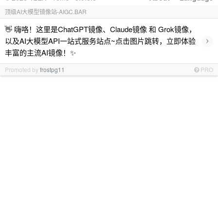
顶级AI大模型镜像站-AIGC.BAR
👋 嗨咯！这里是ChatGPT镜像、Claude镜像 和 Grok镜像，
›
以及AI大模型API一站式服务站点~点击图片跳转，立即体验
丰富的主流AI镜像！✨
Promoted by
frostpg11
PRO