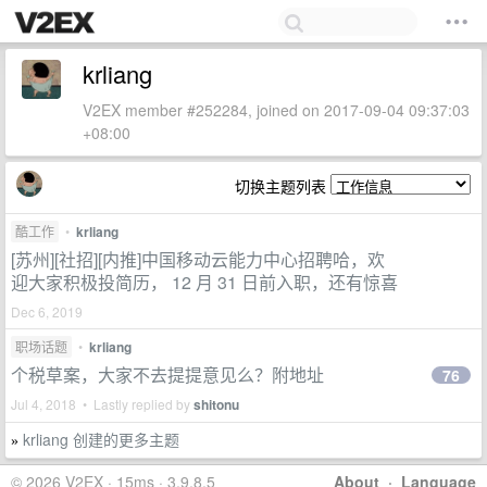
krliang
V2EX member #252284, joined on 2017-09-04 09:37:03
+08:00
切换主题列表
酷工作
•
krliang
[苏州][社招][内推]中国移动云能力中心招聘哈，欢
迎大家积极投简历， 12 月 31 日前入职，还有惊喜
Dec 6, 2019
职场话题
•
krliang
个税草案，大家不去提提意见么？附地址
76
Jul 4, 2018 • Lastly replied by
shitonu
krliang 创建的更多主题
»
© 2026 V2EX · 15ms · 3.9.8.5
About
·
Language