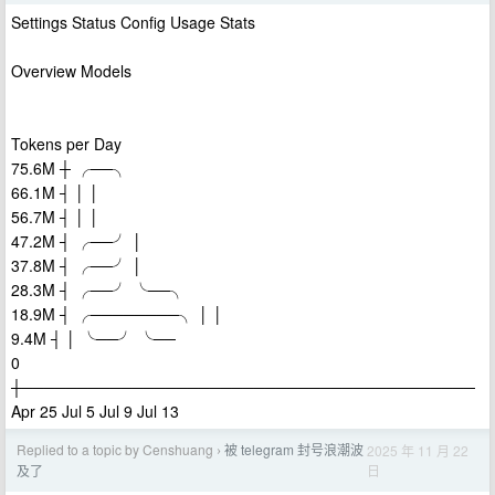
Settings Status Config Usage Stats
Overview Models
Tokens per Day
75.6M ┼ ╭──╮
66.1M ┤ │ │
56.7M ┤ │ │
47.2M ┤ ╭──╯ │
37.8M ┤ ╭──╯ │
28.3M ┤ ╭──╯ ╰──╮
18.9M ┤ ╭────────╮ │ │
9.4M ┤ │ ╰──╯ ╰──
0
┼─────────────────────────────────────────
Apr 25 Jul 5 Jul 9 Jul 13
Replied to a topic by Censhuang
被 telegram 封号浪潮波
2025 年 11 月 22
›
日
及了