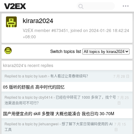
kirara2024
V2EX member #673451, joined on 2024-01-26 18:42:24
+08:00
Switch topics list
kirara2024's recent replies
Replied to a topic by lusxh
有人看过让青春继续吗？
7 月 28 日
›
05 版听的舒服点 高中时代的回忆
Replied to a topic by cby0414
已经在中转花了 1000 多块了，找个号
7 月 25
›
日
池渠道自用可不可行？
国产用便宜点的 skill 多整理 大概也能凑合 我也日均 30-70M
Replied to a topic by jiehuangwei
想了解下大家日常编码使用的 AI
7 月 15
›
日
工具