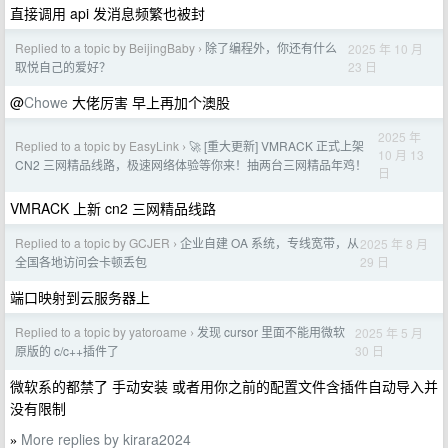
直接调用 api 发消息频繁也被封
Replied to a topic by BeijingBaby
除了编程外，你还有什么
2025 年 10 月
›
23 日
取悦自己的爱好？
@
Chowe
大佬厉害 早上再加个澳股
2025 年
Replied to a topic by EasyLink
🚀 [重大更新] VMRACK 正式上架
›
10 月 13
CN2 三网精品线路，极速网络体验等你来！抽两台三网精品年鸡！
日
VMRACK 上新 cn2 三网精品线路
Replied to a topic by GCJER
企业自建 OA 系统，专线宽带，从
2025 年 8 月
›
29 日
全国各地访问会卡顿丢包
端口映射到云服务器上
Replied to a topic by yatoroame
发现 cursor 里面不能用微软
2025 年 5 月
›
30 日
原版的 c/c++插件了
微软系的都禁了 手动安装 或者用你之前的配置文件含插件自动导入并
没有限制
More replies by kirara2024
»