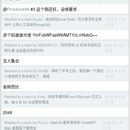
@
Pinealxx408
#3 这个倒还好，没啥要求
Replied to a topic by yizi
🎁[送码]Duck Float - 可以悬浮在全屏
2024 年 7 月
›
30 日
APP 上的小工具软件(macOS)
求个码谢谢大佬 YmFubWFqaW9AMTYzLmNvbQ==
Replied to a topic by 3825995121
突然发现 v2 好多手绘的丑
2024 年 7 月
›
18 日
陋头像 这是最近的流行吗
丑人集合
Replied to a topic by OvO88
审核了半年之后，我的第一个微信
2024 年 5 月
›
23 日
小游戏终于发布成功了，嘻嘻
金刚芭比
Replied to a topic by iFrey
码农专属导航 mn1024.com 正式上
2024 年 5 月
›
21 日
线，抽 6 份 50 元话费免费送
2048
Replied to a topic by PinLG
OpenAI 最新发布的 ChatGPT
2024 年 5 月
›
15 日
Mac 桌面版下载地址