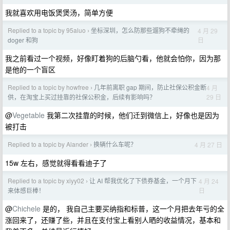
我就喜欢用电饭煲煲汤，简单方便
Replied to a topic by 95aluo
坐标深圳，怎么防那些遛狗不牵绳的
4 月 29
›
日
doger 和狗
我之前看过一个视频，好像盯着狗的后脑勺看，他就会怕你，因为那
是他的一个盲区
Replied to a topic by howfree
几年前离职 gap 期间，防止社保公积金断
4 月
›
29 日
供，在淘宝上买过挂靠的社保公积金，后续有影响吗？
@
Vegetable
我第二次挂靠的时候，他们迁到微信上，好像也是因为
被打击
Replied to a topic by Alander
换辆什么车呢？
4 月 27 日
›
15w 左右，感觉就得看看迪子了
Replied to a topic by xiyy02
让 AI 帮我优化了下债券基金，一个月下
4 月 24
›
日
来体感巨棒！
@
Chichele
是的， 我自己主要买纳指和标普，这一个月把去年亏的全
涨回来了，还赚了些，并且在支付宝上看别人晒的收益情况，基本和