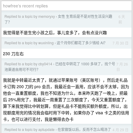
howfree's recent replies
Replied to a topic by memoryxy
女性 生育后是不是对性生活没兴趣
6 天
›
前
了？
我觉得是不是生完小孩之后，事儿变多了，会有点没兴趣
Replied to a topic by wuxinling
这个月你们都花了多少钱给 AI？
7 月 30 日
›
230 刀左右
Replied to a topic by cby0414
已经在中转花了 1000 多块了，找个号
7 月 26
›
日
池渠道自用可不可行？
我就是中转最近太贵了，就通过苹果账号（美区账号），然后走礼品
卡订购 200 刀的 pro 会员，我最近会一直用，应该不会不太够，因为
他会一直重置额度，我也不知道为什么，本来昨天跑了一晚上，把最
后 25%用完了，我最近一周重置了三次额度了，今天又重置额度了，
算下来我觉得比中转划算，但是礼品卡不能购买额外额度，所以，出
现额度用完的情况我会临时用下中转，如果你办了 visa 卡之类的信用
卡，也可以进行支付，我是懒得去办卡
Replied to a topic by aptupdate
在家做饭以后，反而不怎么喝汤了
4 月 29 日
›