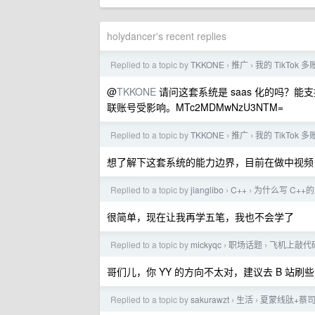
holydancer's recent replies
Replied to a topic by
TKKONE
推广
我的 TikTok
›
›
@
TKKONE
请问这套系统是 saas 化的吗？能
联账号受影响。MTc2MDMwNzU3NTM=
Replied to a topic by
TKKONE
推广
我的 TikTok
›
›
想了解下这套系统的能力边界，目前在做中视频
Replied to a topic by
jianglibo
C++
为什么写 C++
›
›
很简单，现在让我再学五笔，我也不会学了
Replied to a topic by
mickyqc
职场话题
飞机上敲代码
›
›
哥们儿，你 YY 的方向不太对，建议去 B 站
Replied to a topic by
sakurawzt
生活
夏蒙线肽+蔡司
›
›