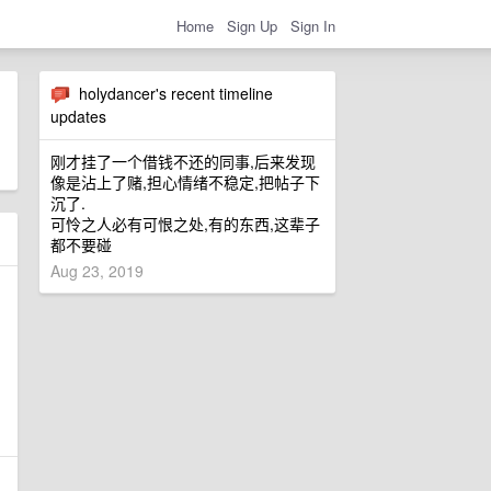
Home
Sign Up
Sign In
holydancer's recent timeline
updates
刚才挂了一个借钱不还的同事,后来发现
像是沾上了赌,担心情绪不稳定,把帖子下
沉了.
可怜之人必有可恨之处,有的东西,这辈子
都不要碰
Aug 23, 2019