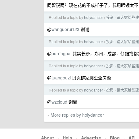
同智锐两年现在花的不成样子了，我用眼镜太不爱
Replied to a topic by
holydancer
投资
请大家给些建
›
›
@
wanguorui123
谢谢
Replied to a topic by
holydancer
投资
请大家给些建
›
›
@
purringpal
其实长沙，郑州，成都，仔细找都
Replied to a topic by
holydancer
投资
请大家给些建
›
›
@
tuangouzi
贝壳链家爬虫全房源
Replied to a topic by
holydancer
投资
请大家给些建
›
›
@
wzcloud
谢谢
More replies by holydancer
»
About
·
Help
·
Advertise
·
Blog
·
API