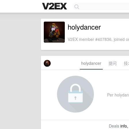
holydancer
V2EX member #407836, joined on
holydancer
提问
技
Per holydanc
Deals
info,