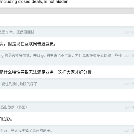
 including closed deals, is not hidden
年美团 3 年，居然没面试
Jul 1
资，但是现在互联网普遍裁员。
lang 的语言排名很低，并且 go 的生态也不丰富，为什么现在很多公司做一些核
Jul 1
是什么特性导致无法满足业务，这样大家才好分析
才能住到独门独院的房子
Jul 1
的高山徒步（多图）
Jul 1
和色彩。
 105 万，今天我卖掉了惠州的房子。
Jul 1