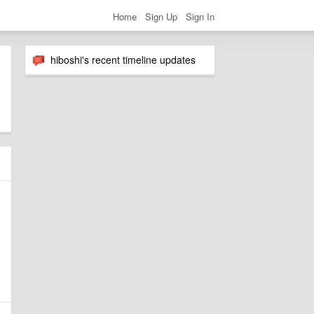
Home
Sign Up
Sign In
hiboshi's recent timeline updates