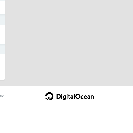
3
3
ge