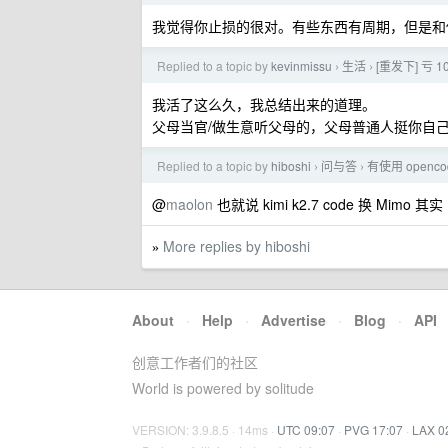
我觉得你止损的很对。有些东西有周期，但是和
Replied to a topic by
kevinmissu
生活
[重发下] 亏
›
›
我活了这么久，我总结出来的道理。
父母当官/做生意听父母的，父母普通人挺你自
Replied to a topic by
hiboshi
问与答
有使用 openc
›
›
@
maolon
也就说 kimi k2.7 code 换 Mimo
More replies by hiboshi
»
About
·
Help
·
Advertise
·
Blog
·
API
创意工作者们的社区
World is powered by solitude
VERSION: 3.9.8.5 · 14ms ·
UTC 09:07
·
PVG 17:07
·
LAX 0