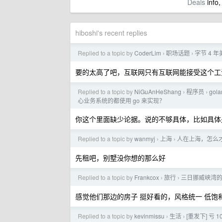
Deals
info,
hiboshi's recent replies
Replied to a topic by
CoderLim
职场话题
字节 4 
›
›
要的太高了吧，互联网只有互联网能接受这个工
Replied to a topic by
NiGuAnHeShang
程序员
go
›
›
心业务系统的都使用 go 来实现？
你这个里面缺少论据。说的不够具体，比如具体
Replied to a topic by
wanmyj
上海
人在上海，怎么
›
›
先租吧，别墅没你想的那么好
Replied to a topic by
Frankcox
旅行
三日挪威峡湾
›
›
感觉他们那边的房子 挺好看的，风格统一 低饱
Replied to a topic by
kevinmissu
生活
[重发下] 亏
›
›