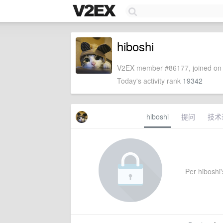
hiboshi
V2EX member #86177, joined on 
Today's activity rank
19342
hiboshi
提问
技术
Per hiboshi's