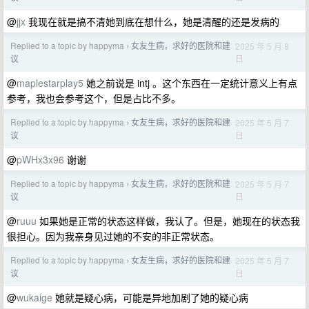
@
jjx
我现在就是搞不清她到底在想什么，她是清醒的还是发病的
Replied to a topic by happyma
女友生病，求好的医院和建
2025 年 5 月 8
›
日
议
@
maplestarplay5
她之前说是 intj 。这个东西在一定统计意义上有点
参考，我也会参考这个，但是占比不多。
Replied to a topic by happyma
女友生病，求好的医院和建
2025 年 5 月 7
›
日
议
@
pWHx3x96
谢谢
Replied to a topic by happyma
女友生病，求好的医院和建
2025 年 5 月 7
›
日
议
@
ruuu
如果她是正常的状态这样做，我认了。但是，她现在的状态我
很担心。因为我亲身见过她的不安的非正常状态。
Replied to a topic by happyma
女友生病，求好的医院和建
2025 年 5 月 7
›
日
议
@
wukaige
她就是疑心病，可能是异地加剧了她的疑心病