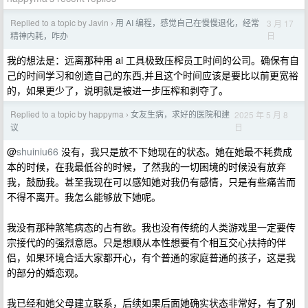
Replied to a topic by Javin
用 AI 编程，感觉自己在慢慢退化，经常
3 月 17
›
日
精神内耗，咋办
我的想法是：远离那种用 ai 工具极致压榨员工时间的公司。确保有自
己的时间学习和创造自己的东西,并且这个时间应该是要比以前更宽裕
的，如果更少了，说明就是被进一步压榨和剥夺了。
Replied to a topic by happyma
女友生病，求好的医院和建
2025 年 5 月 8
›
日
议
@
shuiniu66
没有，我只是放不下她现在的状态。她在她最不耗费成
本的时候，在我最低谷的时候，了然我的一切困境的时候没有放弃
我，鼓励我。甚至我现在可以感知她对我仍有感情，只是有些痛苦而
不得不离开。我怎么能够放下她呢。
我没有那种煞笔病态的占有欲。我也没有传统的人类游戏里一定要传
宗接代的的强烈意愿。只是想顺从本性想要有个相互交心扶持的伴
侣，如果环境合适大家都开心，有个普通的家庭普通的孩子，这是我
的部分的婚恋观。
我已经和她父母建立联系，后续如果后面她确实状态非常好，有了别