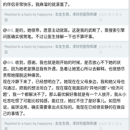
的伴侣非常快乐，我麻溜的就滚蛋了。
Replied to a topic by happyma
女友生病，求好的医院和建
2025 年 5 月 8
›
日
议
@
dnL
是的，她很乖，愿意主动就医。这是我的武断了，靠搜索引擎
问医确实很煞笔。不过让医生排解一下也不算坏事。
Replied to a topic by happyma
女友生病，求好的医院和建
2025 年 5 月 8
›
日
议
@
dnL
收到，感谢。我也就是刚开始的时候，是否放心不下她的状
态，因为她老是猜忌我有外遇，急着让她宽心所以去解释。也很想尽
责帮她摆脱这种痛苦。
现在冷静下来了，已经想明白了。她现在在父母身边，我和她父母也
沟通过，把我的想法坦白了。现在摆在我面前的“异地问题”+“经济问
题”，我一个都解决不了。那么最优解好像就是有一个人放开，我从小
吃苦吃惯了可能比较钝感，能扛住，她扛不住了是好事儿。如您所
说，画饼没用，确实需要拿出点实际的。我现在已经很安静的在做自
己的事情了。
Replied to a topic by happyma
女友生病，求好的医院和建
2025 年 5 月 8
›
日
议