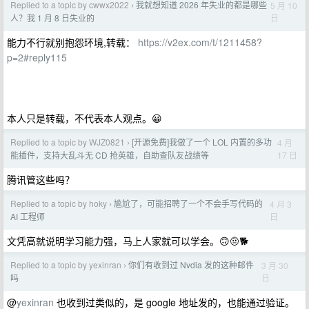
Replied to a topic by cwwx2022
我就想知道 2026 年失业的都是哪些
5 月 10
›
日
人？我 1 月 8 日失业的
能力不行就别抱怨环境,转载：
https://v2ex.com/t/1211458?
p=2#reply115
本人只是转载，不代表本人观点。😀
Replied to a topic by WJZ0821
[开源免费]我做了一个 LOL 内置的多功
4 月
›
17 日
能插件，支持大乱斗无 CD 抢英雄，自助查队友战绩等
腾讯管这些吗？
Replied to a topic by hoky
尴尬了，可能招聘了一个不会手写代码的
4 月 3
›
日
AI 工程师
文凭高就说明学习能力强，马上人家就可以学会。🙃🤨🐕
Replied to a topic by yexinran
你们有收到过 Nvdia 发的这种邮件
3 月 30
›
日
吗
@
yexinran
也收到过类似的，是 google 地址发的，也能通过验证。