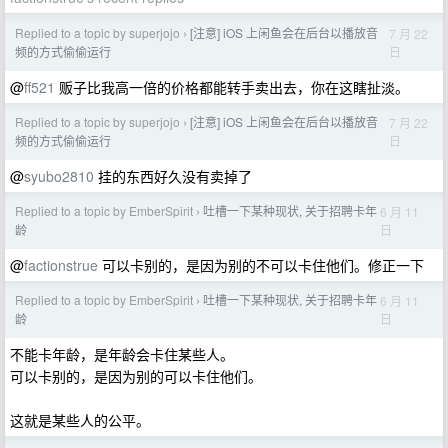
Replied to a topic by superjojo
[注意] iOS 上闲鱼会在后台以播放音
7 月 22
›
日
频的方式偷偷运行
@
ff521
贩子比我高一倍的价格都能转手卖出去，你在这瞎扯淡。
Replied to a topic by superjojo
[注意] iOS 上闲鱼会在后台以播放音
7 月 22
›
日
频的方式偷偷运行
@
syubo2810
挂的东西好久没有卖掉了
Replied to a topic by EmberSpirit
吐槽一下某种现状, 关于招聘卡年
6 月 11
›
日
龄
@
factionstrue
可以卡别的，是因为别的不可以卡住他们。修正一下
Replied to a topic by EmberSpirit
吐槽一下某种现状, 关于招聘卡年
6 月 11
›
日
龄
不能卡年龄，是年龄会卡住某些人。
可以卡别的，是因为别的可以卡住他们。
这就是某些人的公平。