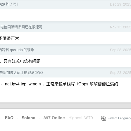
929 炸了吗？
Dec 29, 202
海电信国际精品网还在限速吗
Nov 15, 202
人不限很正常
跨省 qos udp 的现象
Sep 28, 202
，只有江苏电信有问题
与新加坡之间才能跑满带宽？
Sep 23, 202
_rmem 、net.ipv4.tcp_wmem ，正常来说单线程 1Gbps 随随便便拉满的
·
FAQ
·
Solana
·
897 Online
Highest 6679
·
Select Languag