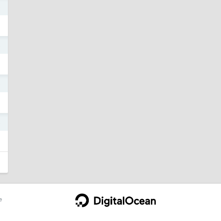
5
5
5
5
e