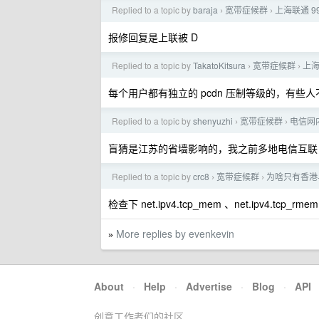
Replied to a topic by
baraja
宽带症候群
上海联通 9
›
›
报修回复是上联被 D
Replied to a topic by
TakatoKitsura
宽带症候群
上
›
›
每个用户都有独立的 pcdn 压制等级的，有些
Replied to a topic by
shenyuzhi
宽带症候群
电信网内
›
›
盲猜是江苏的省墙影响的，我之前多地电信互联
Replied to a topic by
crc8
宽带症候群
为啥只有香港
›
›
检查下 net.ipv4.tcp_mem 、net.ipv4.tcp
More replies by evenkevin
»
About
·
Help
·
Advertise
·
Blog
·
API
创意工作者们的社区