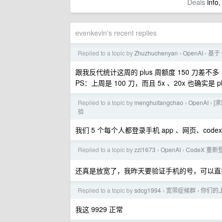
Deals
info,
evenkevin's recent replies
Replied to a topic by
Zhuzhuchenyan
OpenAI
基于
›
›
跟我反代统计这周的 plus 周额度 150 刀差不多
PS：上周是 100 刀，而且 5x 、20x 也确实是 plu
Replied to a topic by
menghuitangchao
OpenAI
[
›
›
验
我们 5 个每个人都登录手机 app 、网页、cod
Replied to a topic by
zzl1673
OpenAI
CodeX 
›
›
还真是放宽了，我昨天要验证手机的号，可以直
Replied to a topic by
sdcg1994
宽带症候群
你们的上
›
›
我这 9929 正常