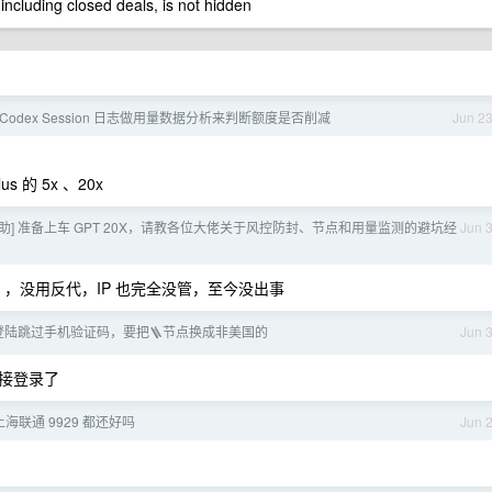
 including closed deals, is not hidden
 Codex Session 日志做用量数据分析来判断额度是否削减
Jun 2
s 的 5x 、20x
求助] 准备上车 GPT 20X，请教各位大佬关于风控防封、节点和用量监测的避坑经
Jun 
ex ，没用反代，IP 也完全没管，至今没出事
重新登陆跳过手机验证码，要把🪜节点换成非美国的
Jun 
接登录了
海联通 9929 都还好吗
Jun 