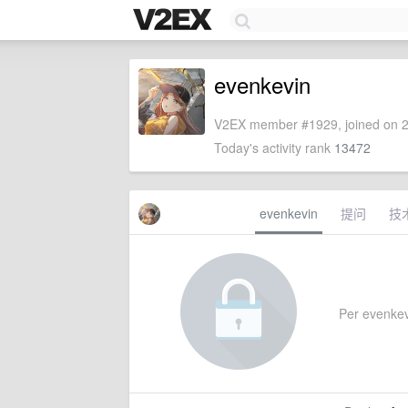
evenkevin
V2EX member #1929, joined on 2
Today's activity rank
13472
evenkevin
提问
技
Per evenkevin