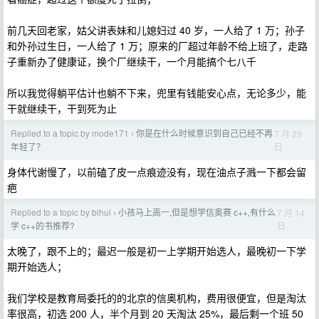
前几天回老家，姑父讲表妹和儿媳妇过 40 岁，一人给了 1 万；孙子
和外孙过生日，一人给了 1 万；原来的厂超过年龄不给上班了，走路
子重新办了健康证，换个厂继续干，一个月能搞个七八千
所以我觉得躺平估计也躺不下来，兜里有钱能安心点，无论多少，能
干就继续干，干到死为止
Replied to a topic by mode171
你是在什么时候意识到自己已经不再
7 月 29
›
日
年轻了？
身体代谢慢了，以前磕了皮一点痕迹没有，现在油点子溅一下都会留
疤
Replied to a topic by bihui
小孩马上高一,但是想学信奥赛 c++,有什么
7 月 14
›
日
学 c++的书推荐?
太晚了，跟不上的；最迟一般是初一上学期开始选人，最晚初一下学
期开始选人；
我们学校是教育局委托的的北京的信奥机构，费用很便宜，但是淘汰
率很高，初选 200 人，半个月到 20 天淘汰 25%，最后剩一个班 50