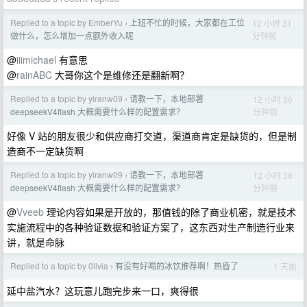
Replied to a topic by EmberYu
上班不忙的时候，大家都在工位
12 小时 31
›
分钟前
做什么，怎么增加一点额外收入呢
@
iiimichael
有意思
@
rainABC
大哥你这个是维修还是翻新啊？
Replied to a topic by yiranw09
请教一下，本地部署
12 小时 36
›
分钟前
deepseekV4flash 大概需要什么样的配置需求？
好像 V 站的朋友很少和供应商打交道，渠道商肯定是缺货的，但是制
造商不一定缺货啊
Replied to a topic by yiranw09
请教一下，本地部署
12 小时 38
›
分钟前
deepseekV4flash 大概需要什么样的配置需求？
@
Vveeb
理论内容如果是开放的，那值钱的除了商业机密，就是技术
实施流程中的各种验证数据和验证方案了，这东西对生产制造行业来
讲，就是命脉
Replied to a topic by 0livia
有没有好喝的冰饮推荐啊！热昏了
1 天前
›
延中盐汽水？这玩意儿跑完步来一口，爽得很