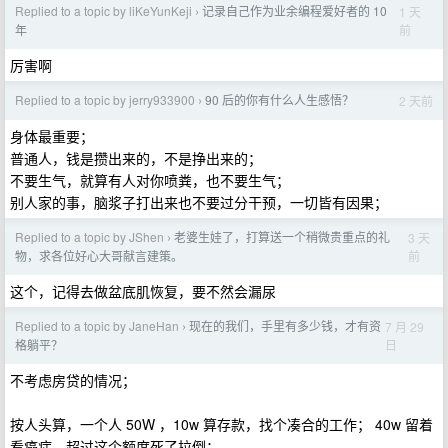
Replied to a topic by liKeYunKeji
记录自己作为业余编程爱好者的 10
1 天
›
前
年
厉害啊
Replied to a topic by jerry933900
90 后的你有什么人生感悟？
2 天前
›
身体最重要；
普通人，钱是攒出来的，不是挣出来的；
不要生气，就算有人对你喷粪，也不要生气；
别人家的事，脑浆子打出来也不要过分干预，一切皆有因果；
Replied to a topic by JShen
老婆生娃了，打算送一个稍微贵重点的礼
3 天
›
前
物，求各位好心大哥献言建策。
这个，记得去做盆底肌恢复，要不然会漏尿
Replied to a topic by JaneHan
现在的我们，手里有多少钱，才有资
7 月 29
›
日
格躺平？
不考虑房贷的情况；
按人头算，一个人 50W ，10w 算存款，找个凑合的工作； 40w 留着
看癌症，超过这个额度死了拉倒；